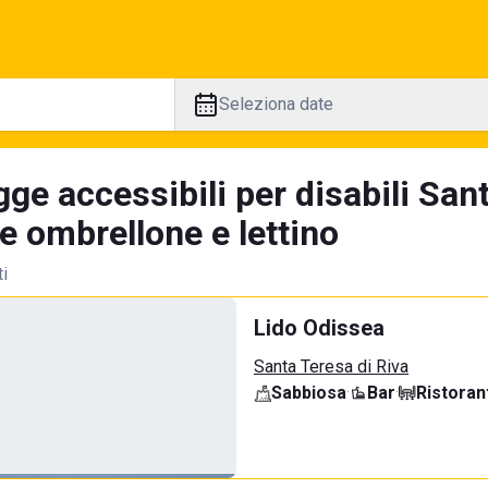
Seleziona date
ge accessibili per disabili San
e ombrellone e lettino
ti
Lido Odissea
Santa Teresa di Riva
Sabbiosa
·
Bar
·
Ristoran