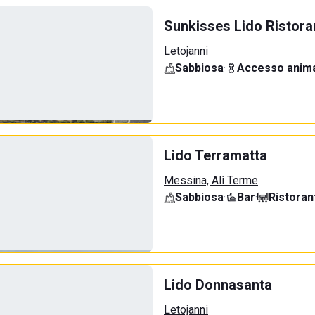
Sunkisses Lido Ristora
Letojanni
Sabbiosa
·
Accesso anima
Lido Terramatta
Messina, Alì Terme
Sabbiosa
·
Bar
·
Ristoran
Lido Donnasanta
Letojanni