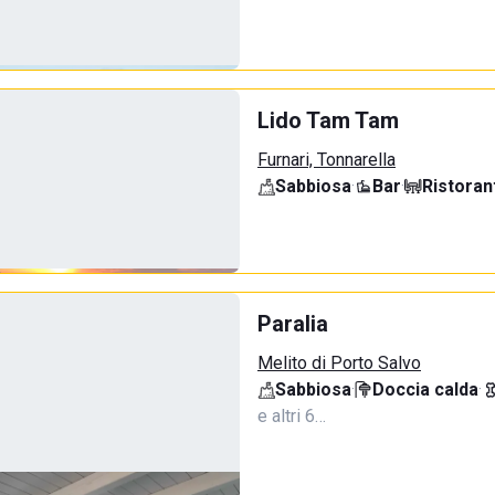
Lido Tam Tam
Furnari, Tonnarella
Sabbiosa
·
Bar
·
Ristoran
Paralia
Melito di Porto Salvo
Sabbiosa
·
Doccia calda
·
e altri 6…