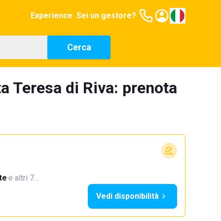
Experience
Sei un gestore?
Cerca
ta Teresa di Riva: prenota
te
·
e altri 7…
Vedi disponibilità