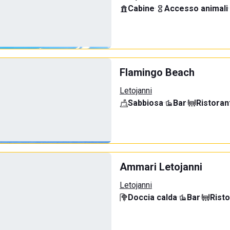
Cabine
·
Accesso animali
·
Flamingo Beach
Letojanni
Sabbiosa
·
Bar
·
Ristoran
Ammari Letojanni
Letojanni
Doccia calda
·
Bar
·
Rist