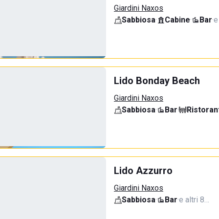
Giardini Naxos
Sabbiosa
·
Cabine
·
Bar
·
e
Lido Bonday Beach
Giardini Naxos
Sabbiosa
·
Bar
·
Ristoran
Lido Azzurro
Giardini Naxos
Sabbiosa
·
Bar
·
e altri 8…