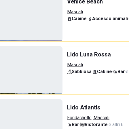
Venice Beach
Mascali
Cabine
·
Accesso animali
·
Lido Luna Rossa
Mascali
Sabbiosa
·
Cabine
·
Bar
·
e
Lido Atlantis
Fondachello, Mascali
Bar
·
Ristorante
·
e altri 6…