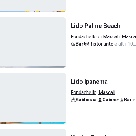
Lido Palme Beach
Fondachello di Mascali, Masca
Bar
·
Ristorante
·
e altri 10…
Lido Ipanema
Fondachello, Mascali
Sabbiosa
·
Cabine
·
Bar
·
e