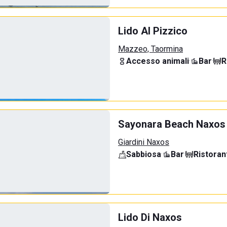
Lido Al Pizzico
Mazzeo, Taormina
Accesso animali
·
Bar
·
R
Sayonara Beach Naxos
Giardini Naxos
Sabbiosa
·
Bar
·
Ristoran
Lido Di Naxos