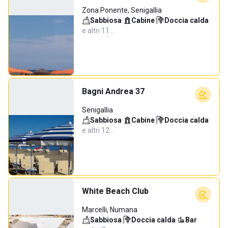
Zona Ponente, Senigallia
Sabbiosa
·
Cabine
·
Doccia calda
·
e altri 11…
Bagni Andrea 37
Senigallia
Sabbiosa
·
Cabine
·
Doccia calda
·
e altri 12…
White Beach Club
Marcelli, Numana
Sabbiosa
·
Doccia calda
·
Bar
·