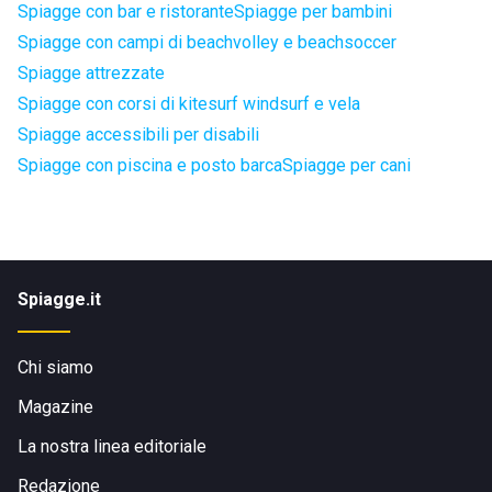
Spiagge con bar e ristorante
Spiagge per bambini
Spiagge con campi di beachvolley e beachsoccer
Spiagge attrezzate
Spiagge con corsi di kitesurf windsurf e vela
Spiagge accessibili per disabili
Spiagge con piscina e posto barca
Spiagge per cani
Spiagge.it
Chi siamo
Magazine
La nostra linea editoriale
Redazione