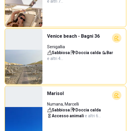
e altri 7…
Venice beach - Bagni 36
Senigallia
Sabbiosa
·
Doccia calda
·
Bar
·
e altri 4…
Marisol
Numana, Marcelli
Sabbiosa
·
Doccia calda
·
Accesso animali
·
e altri 6…