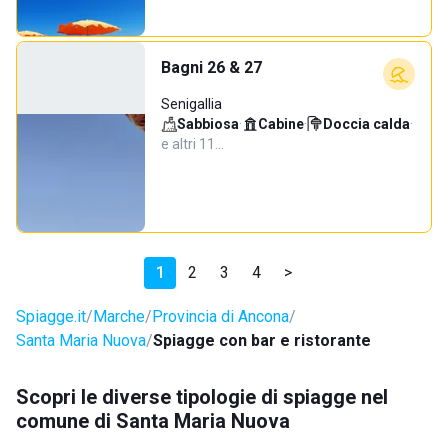
Bagni 26 & 27
Senigallia
Sabbiosa
·
Cabine
·
Doccia calda
·
e altri 11…
1
2
3
4
>
Spiagge.it
Marche
Provincia di Ancona
Santa Maria Nuova
Spiagge con bar e ristorante
Scopri le diverse tipologie di spiagge nel
comune di Santa Maria Nuova