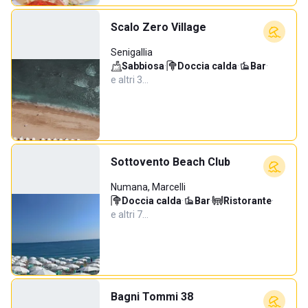
Scalo Zero Village
Senigallia
Sabbiosa
·
Doccia calda
·
Bar
·
e altri 3…
Sottovento Beach Club
Numana, Marcelli
Doccia calda
·
Bar
·
Ristorante
·
e altri 7…
Bagni Tommi 38