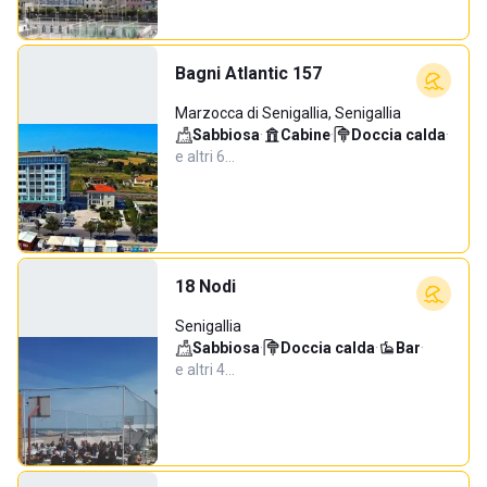
Bagni Atlantic 157
Marzocca di Senigallia, Senigallia
Sabbiosa
·
Cabine
·
Doccia calda
·
e altri 6…
18 Nodi
Senigallia
Sabbiosa
·
Doccia calda
·
Bar
·
e altri 4…