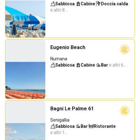
Sabbiosa
·
Cabine
·
Doccia calda
·
e altri 8…
Eugenio Beach
Numana
Sabbiosa
·
Cabine
·
Bar
·
e altri 6…
Bagni Le Palme 61
Senigallia
Sabbiosa
·
Bar
·
Ristorante
·
e altri 1…