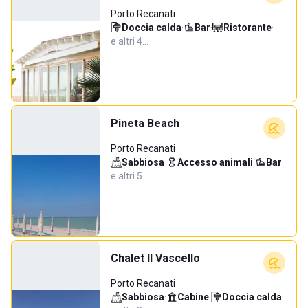
Porto Recanati
Doccia calda
·
Bar
·
Ristorante
·
e altri 4…
Pineta Beach
Porto Recanati
Sabbiosa
·
Accesso animali
·
Bar
·
e altri 5…
Chalet Il Vascello
Porto Recanati
Sabbiosa
·
Cabine
·
Doccia calda
·