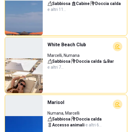
Sabbiosa
·
Cabine
·
Doccia calda
·
e altri 11…
White Beach Club
Marcelli, Numana
Sabbiosa
·
Doccia calda
·
Bar
·
e altri 7…
Marisol
Numana, Marcelli
Sabbiosa
·
Doccia calda
·
Accesso animali
·
e altri 6…