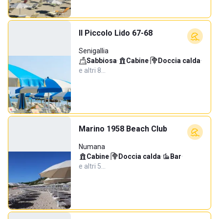
Il Piccolo Lido 67-68
Senigallia
Sabbiosa
·
Cabine
·
Doccia calda
·
e altri 8…
Marino 1958 Beach Club
Numana
Cabine
·
Doccia calda
·
Bar
·
e altri 5…