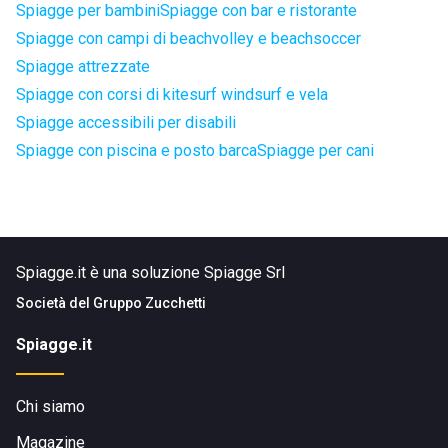
Spiagge per bambini
Spiagge con bar e ristorante
Spiagge con campi di beachvolley e beachsoccer
Spiagge attrezzate
Spiagge con corsi di kitesurf windsurf e vela
Spiagge accessibili per disabili
Spiagge con piscina e posto barca
Spiagge per cani
Spiagge.it è una soluzione Spiagge Srl
Società del
Gruppo Zucchetti
Spiagge.it
Chi siamo
Magazine