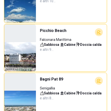
e altri 10…
Picchio Beach
Falconara Marittima
Sabbiosa
·
Cabine
·
Doccia calda
·
e altri 9…
Bagni Pat 89
Senigallia
Sabbiosa
·
Cabine
·
Doccia calda
·
e altri 8…