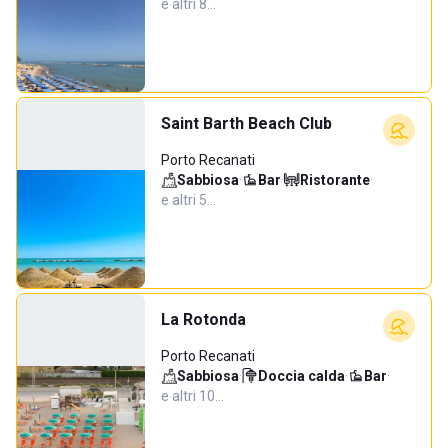
e altri 8…
Saint Barth Beach Club
Porto Recanati
Sabbiosa
·
Bar
·
Ristorante
·
e altri 5…
La Rotonda
Porto Recanati
Sabbiosa
·
Doccia calda
·
Bar
·
e altri 10…