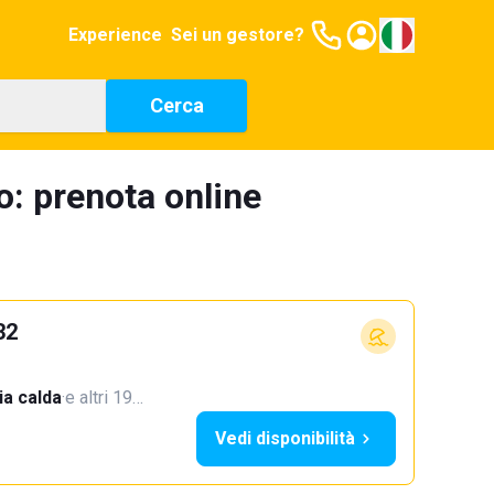
Experience
Sei un gestore?
Cerca
o: prenota online
32
a calda
·
e altri 19…
Vedi disponibilità