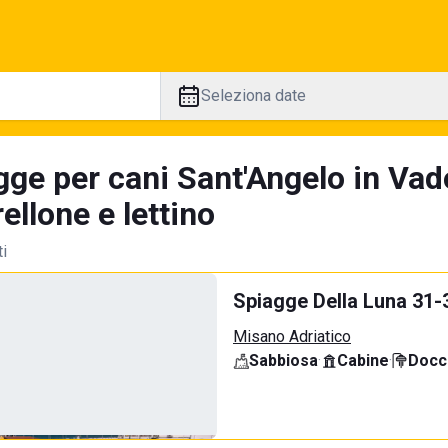
Seleziona date
gge per cani Sant'Angelo in Vad
llone e lettino
ti
Spiagge Della Luna 31-
Misano Adriatico
Sabbiosa
·
Cabine
·
Docci