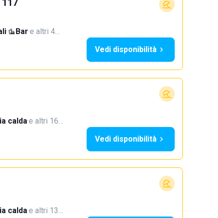
o 117
li
·
Bar
·
e altri 4…
Vedi disponibilità
a calda
·
e altri 16…
Vedi disponibilità
a calda
·
e altri 13…