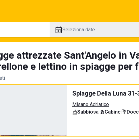
Seleziona date
gge attrezzate Sant'Angelo in V
llone e lettino in spiagge per 
ati
Spiagge Della Luna 31-
Misano Adriatico
Sabbiosa
·
Cabine
·
Docci