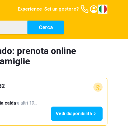
Experience
Sei un gestore?
Cerca
ado: prenota online
famiglie
32
a calda
·
e altri 19…
Vedi disponibilità