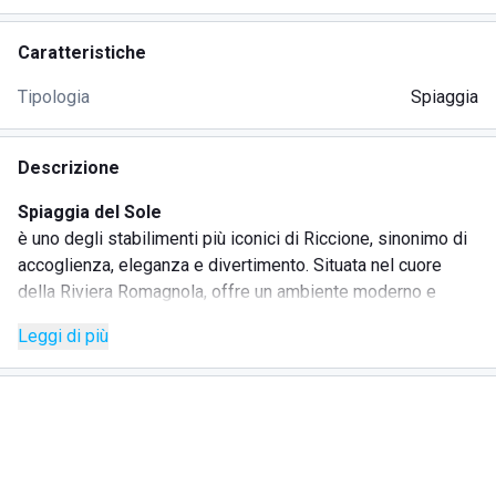
Caratteristiche
Tipologia
Spiaggia
Descrizione
Spiaggia del Sole
è uno degli stabilimenti più iconici di Riccione, sinonimo di
accoglienza, eleganza e divertimento. Situata nel cuore
della Riviera Romagnola, offre un ambiente moderno e
curato, ideale per famiglie, coppie e gruppi di amici che
Leggi di più
desiderano vivere il mare in totale comfort.
La spiaggia dispone di ampie file di ombrelloni ben
distanziati, lettini ergonomici e zone relax attrezzate. Gli
ospiti possono usufruire di piscine, vasche idromassaggio
e aree dedicate al benessere, oltre a campi da beach volley
e animazione per grandi e piccoli. Tutto è pensato per