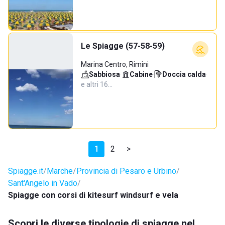
Le Spiagge (57-58-59)
Marina Centro, Rimini
Sabbiosa
·
Cabine
·
Doccia calda
·
e altri 16…
1
2
>
Spiagge.it
Marche
Provincia di Pesaro e Urbino
Sant'Angelo in Vado
Spiagge con corsi di kitesurf windsurf e vela
Scopri le diverse tipologie di spiagge nel