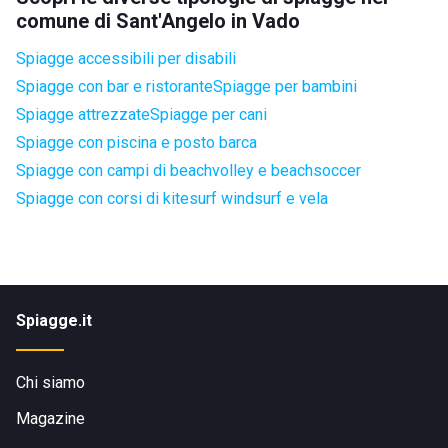
comune di Sant'Angelo in Vado
Spiagge accessibili per disabili
Spiagge con bar e ristorante
Spiagge per bambini
Spiagge attrezzate
Spiagge per cani
Spiagge con piscina e posto barca
Spiagge con campi di beachvolley e beachsoccer
Spiagge con corsi di kitesurf windsurf e vela
Spiagge.it
Chi siamo
Magazine