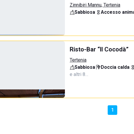
Zinnibiri Mannu, Tertenia
Sabbiosa
·
Accesso anima
Risto-Bar “Il Cocodà”
Tertenia
Sabbiosa
·
Doccia calda
·
e altri 8…
1