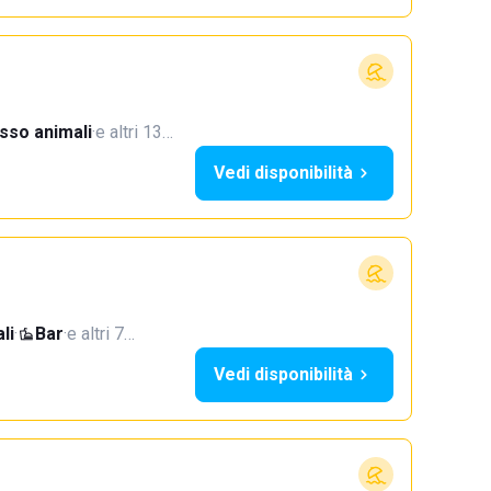
sso animali
·
e altri 13…
Vedi disponibilità
li
·
Bar
·
e altri 7…
Vedi disponibilità