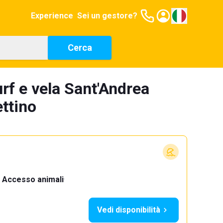
Experience
Sei un gestore?
Cerca
rf e vela Sant'Andrea
ettino
Accesso animali
·
Vedi disponibilità