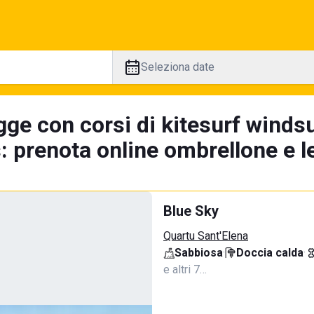
Seleziona date
ge con corsi di kitesurf windsu
: prenota online ombrellone e l
Blue Sky
Quartu Sant'Elena
Sabbiosa
·
Doccia calda
·
e altri 7…