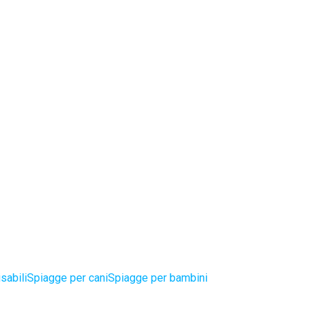
sabili
Spiagge per cani
Spiagge per bambini