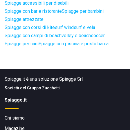
Spiagge accessibili per disabili
Spiagge con bar e ristorante
Spiagge per bambini
Spiagge attrezzate
Spiagge con corsi di kitesurf windsurf e vela
Spiagge con campi di beachvolley e beachsoccer
Spiagge per cani
Spiagge con piscina e posto barca
Spiagge.it è una soluzione Spiagge Srl
Società del
Gruppo Zucchetti
Spiagge.it
Chi siamo
Magazine