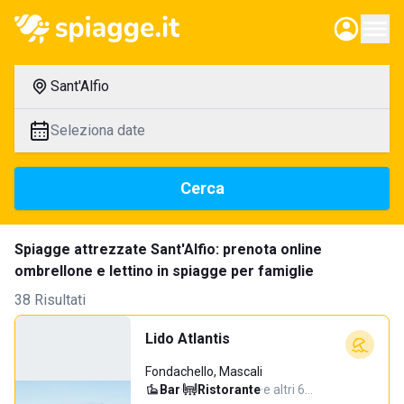
Sant'Alfio
Seleziona date
Cerca
Spiagge attrezzate Sant'Alfio: prenota online
ombrellone e lettino in spiagge per famiglie
38 Risultati
Lido Atlantis
Fondachello, Mascali
Bar
·
Ristorante
·
e altri 6…