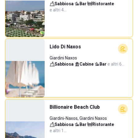
Sabbiosa
·
Bar
·
Ristorante
·
e altri 4…
Lido Di Naxos
Giardini Naxos
Sabbiosa
·
Cabine
·
Bar
·
e altri 6…
Billionaire Beach Club
Giardini-Naxos, Giardini Naxos
Sabbiosa
·
Bar
·
Ristorante
·
e altri 1…