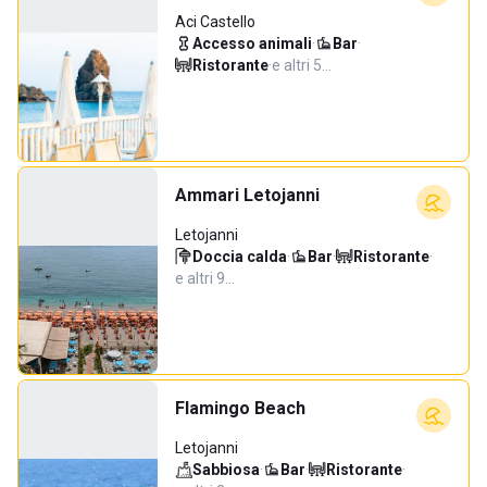
Aci Castello
Accesso animali
·
Bar
·
Ristorante
·
e altri 5…
Ammari Letojanni
Letojanni
Doccia calda
·
Bar
·
Ristorante
·
e altri 9…
Flamingo Beach
Letojanni
Sabbiosa
·
Bar
·
Ristorante
·