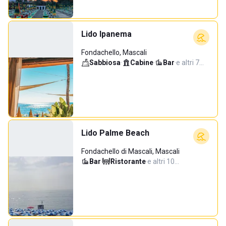
Lido Ipanema
Fondachello, Mascali
Sabbiosa
·
Cabine
·
Bar
·
e altri 7…
Lido Palme Beach
Fondachello di Mascali, Mascali
Bar
·
Ristorante
·
e altri 10…