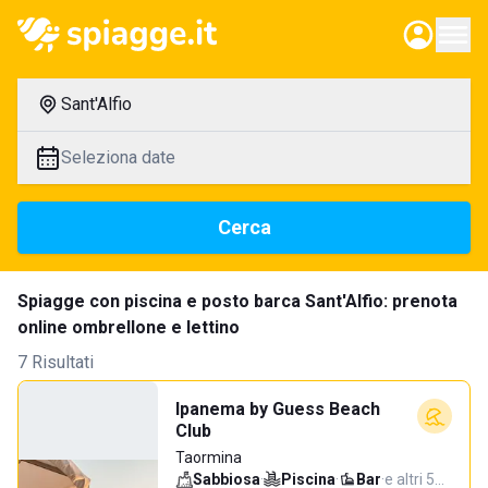
Sant'Alfio
Seleziona date
Cerca
Spiagge con piscina e posto barca Sant'Alfio: prenota
online ombrellone e lettino
7 Risultati
Ipanema by Guess Beach
Club
Taormina
Sabbiosa
·
Piscina
·
Bar
·
e altri 5…