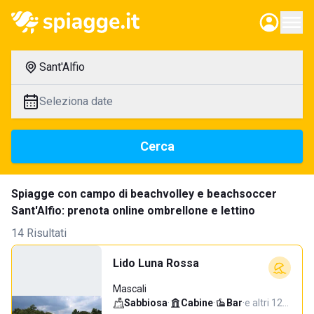
Sant'Alfio
Seleziona date
Cerca
Spiagge con campo di beachvolley e beachsoccer
Sant'Alfio: prenota online ombrellone e lettino
14 Risultati
Lido Luna Rossa
Mascali
Sabbiosa
·
Cabine
·
Bar
·
e altri 12…