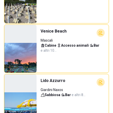
Venice Beach
Mascali
Cabine
·
Accesso animali
·
Bar
·
e altri 10…
Lido Azzurro
Giardini Naxos
Sabbiosa
·
Bar
·
e altri 8…