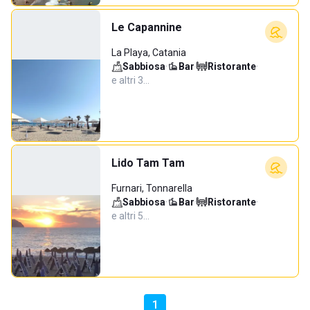
Le Capannine
La Playa, Catania
Sabbiosa
·
Bar
·
Ristorante
·
e altri 3…
Lido Tam Tam
Furnari, Tonnarella
Sabbiosa
·
Bar
·
Ristorante
·
e altri 5…
1