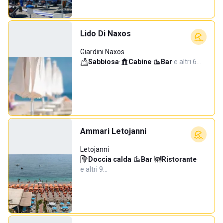
Lido Di Naxos
Giardini Naxos
Sabbiosa
·
Cabine
·
Bar
·
e altri 6…
Ammari Letojanni
Letojanni
Doccia calda
·
Bar
·
Ristorante
·
e altri 9…