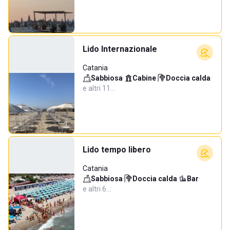
Lido Internazionale
Catania
Sabbiosa
·
Cabine
·
Doccia calda
·
e altri 11…
Lido tempo libero
Catania
Sabbiosa
·
Doccia calda
·
Bar
·
e altri 6…