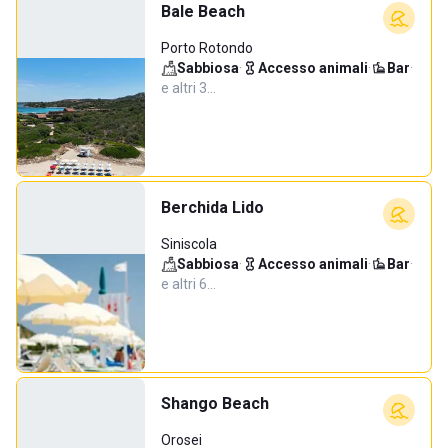
Bale Beach
Porto Rotondo
Sabbiosa
·
Accesso animali
·
Bar
·
e altri 3…
Berchida Lido
Siniscola
Sabbiosa
·
Accesso animali
·
Bar
·
e altri 6…
Shango Beach
Orosei