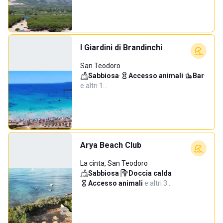
I Giardini di Brandinchi
San Teodoro
Sabbiosa
·
Accesso animali
·
Bar
·
e altri 1…
Arya Beach Club
La cinta, San Teodoro
Sabbiosa
·
Doccia calda
·
Accesso animali
·
e altri 3…