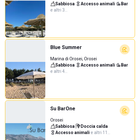
Sabbiosa
·
Accesso animali
·
Bar
·
e altri 3…
Blue Summer
Marina di Orosei, Orosei
Sabbiosa
·
Accesso animali
·
Bar
·
e altri 4…
Su BarOne
Orosei
Sabbiosa
·
Doccia calda
·
Accesso animali
·
e altri 11…