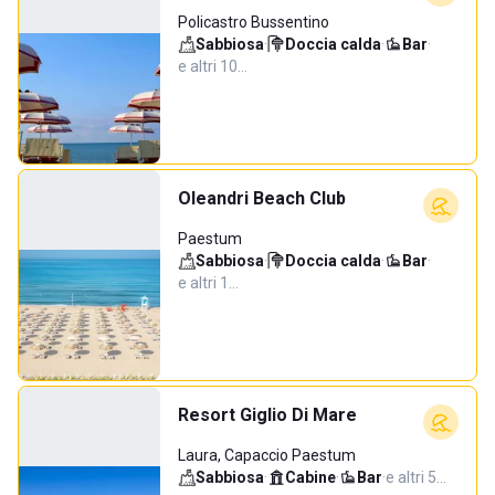
Policastro Bussentino
Sabbiosa
·
Doccia calda
·
Bar
·
e altri 10…
Oleandri Beach Club
Paestum
Sabbiosa
·
Doccia calda
·
Bar
·
e altri 1…
Resort Giglio Di Mare
Laura, Capaccio Paestum
Sabbiosa
·
Cabine
·
Bar
·
e altri 5…