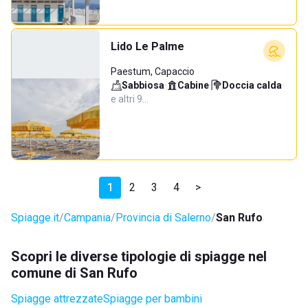
Lido Le Palme
Paestum, Capaccio
Sabbiosa
·
Cabine
·
Doccia calda
·
e altri 9…
1
2
3
4
>
Spiagge.it
Campania
Provincia di Salerno
San Rufo
Scopri le diverse tipologie di spiagge nel
comune di San Rufo
Spiagge attrezzate
Spiagge per bambini