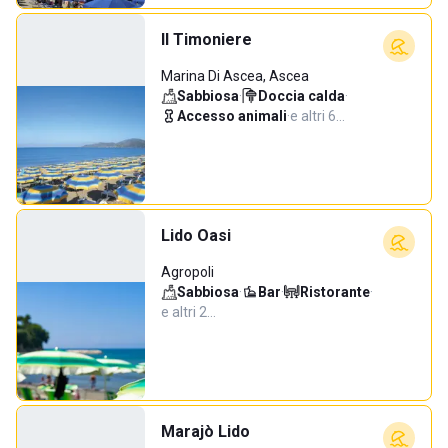
Il Timoniere
Marina Di Ascea, Ascea
Sabbiosa
·
Doccia calda
·
Accesso animali
·
e altri 6…
Lido Oasi
Agropoli
Sabbiosa
·
Bar
·
Ristorante
·
e altri 2…
Marajò Lido