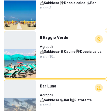
Sabbiosa
·
Doccia calda
·
Bar
·
e altri 3…
Il Raggio Verde
Agropoli
Sabbiosa
·
Cabine
·
Doccia calda
·
e altri 10…
Bar Luna
Agropoli
Sabbiosa
·
Bar
·
Ristorante
·
e altri 3…