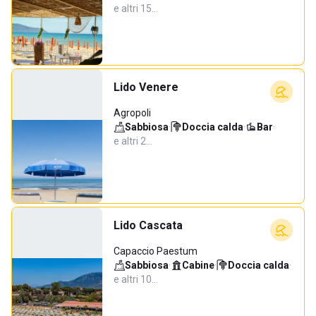
e altri 15…
Lido Venere
Agropoli
Sabbiosa
·
Doccia calda
·
Bar
·
e altri 2…
Lido Cascata
Capaccio Paestum
Sabbiosa
·
Cabine
·
Doccia calda
·
e altri 10…