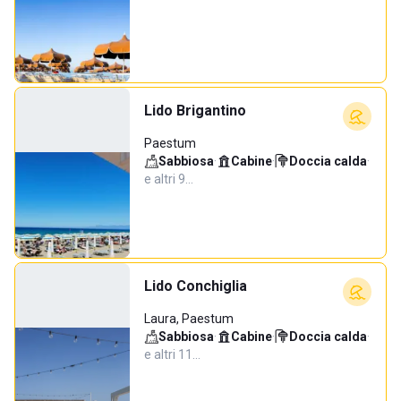
Lido Brigantino
Paestum
Sabbiosa
·
Cabine
·
Doccia calda
·
e altri 9…
Lido Conchiglia
Laura, Paestum
Sabbiosa
·
Cabine
·
Doccia calda
·
e altri 11…