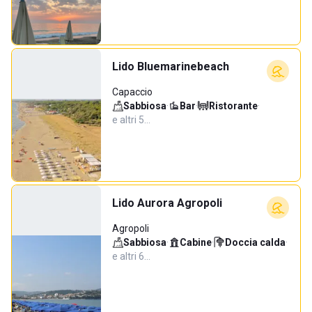
Lido Bluemarinebeach
Capaccio
Sabbiosa
·
Bar
·
Ristorante
·
e altri 5…
Lido Aurora Agropoli
Agropoli
Sabbiosa
·
Cabine
·
Doccia calda
·
e altri 6…