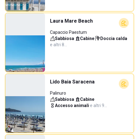
Laura Mare Beach
Capaccio Paestum
Sabbiosa
·
Cabine
·
Doccia calda
·
e altri 8…
Lido Baia Saracena
Palinuro
Sabbiosa
·
Cabine
·
Accesso animali
·
e altri 9…