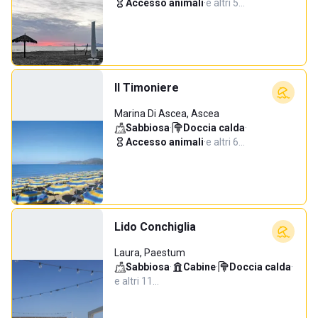
Accesso animali
·
e altri 5…
Il Timoniere
Marina Di Ascea, Ascea
Sabbiosa
·
Doccia calda
·
Accesso animali
·
e altri 6…
Lido Conchiglia
Laura, Paestum
Sabbiosa
·
Cabine
·
Doccia calda
·
e altri 11…