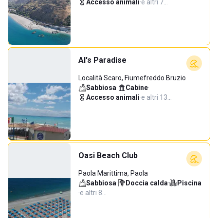
Accesso animali
·
e altri 7…
Al's Paradise
Località Scaro, Fiumefreddo Bruzio
Sabbiosa
·
Cabine
·
Accesso animali
·
e altri 13…
Oasi Beach Club
Paola Marittima, Paola
Sabbiosa
·
Doccia calda
·
Piscina
·
e altri 8…