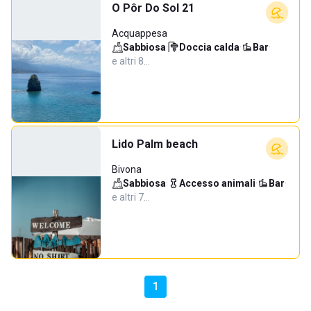
O Pôr Do Sol 21
Acquappesa
Sabbiosa
·
Doccia calda
·
Bar
·
e altri 8…
Lido Palm beach
Bivona
Sabbiosa
·
Accesso animali
·
Bar
·
e altri 7…
1