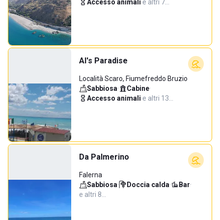
Accesso animali
·
e altri 7…
Al's Paradise
Località Scaro, Fiumefreddo Bruzio
Sabbiosa
·
Cabine
·
Accesso animali
·
e altri 13…
Da Palmerino
Falerna
Sabbiosa
·
Doccia calda
·
Bar
·
e altri 8…