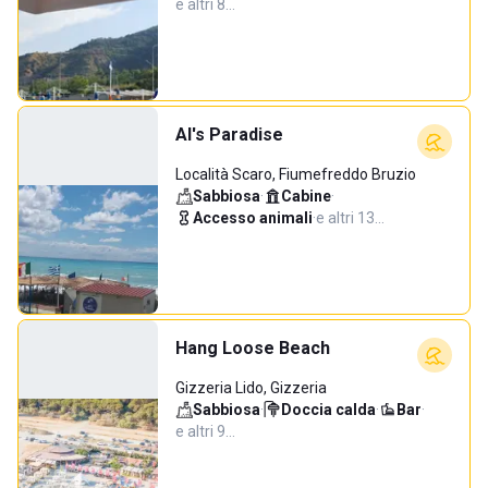
e altri 8…
Al's Paradise
Località Scaro, Fiumefreddo Bruzio
Sabbiosa
·
Cabine
·
Accesso animali
·
e altri 13…
Hang Loose Beach
Gizzeria Lido, Gizzeria
Sabbiosa
·
Doccia calda
·
Bar
·
e altri 9…