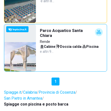
·
e altri 8…
Parco Acquatico Santa
Chiara
Rende
Cabine
·
Doccia calda
·
Piscina
·
e altri 9…
1
Spiagge.it
Calabria
Provincia di Cosenza
San Pietro in Amantea
Spiagge con piscina e posto barca