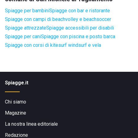
Spiagge per bambini
Spiagge con bar e ristorante
Spiagge con campi di beachvolley e beachsoccer
Spiagge attrezzate
Spiagge accessibili per disabili
Spiagge per cani
Spiagge con piscina e posto barca
Spiagge con corsi di kitesurf windsurf e vela
Spiagge.it
Chi siamo
Magazine
La nostra linea editoriale
Redazione