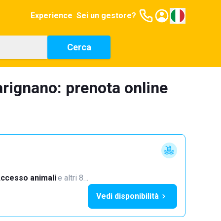
Experience
Sei un gestore?
Cerca
rignano: prenota online
ccesso animali
·
e altri 8…
Vedi disponibilità