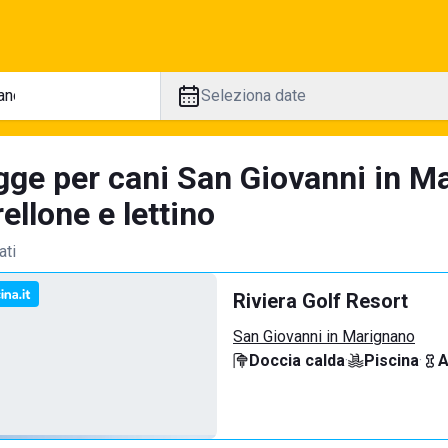
Seleziona date
gge per cani San Giovanni in Ma
llone e lettino
ati
Riviera Golf Resort
San Giovanni in Marignano
Doccia calda
·
Piscina
·
A