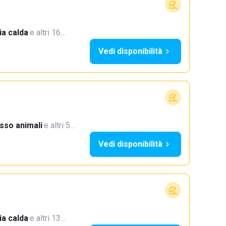
a calda
·
e altri 16…
Vedi disponibilità
sso animali
·
e altri 5…
Vedi disponibilità
a calda
·
e altri 13…