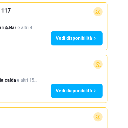
o 117
li
·
Bar
·
e altri 4…
Vedi disponibilità
a calda
·
e altri 15…
Vedi disponibilità