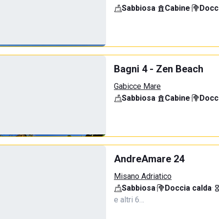
Sabbiosa
·
Cabine
·
Docci
Bagni 4 - Zen Beach
Gabicce Mare
Sabbiosa
·
Cabine
·
Docci
AndreAmare 24
Misano Adriatico
Sabbiosa
·
Doccia calda
·
e altri 6…