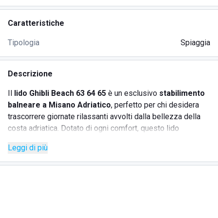
Caratteristiche
Tipologia
Spiaggia
Descrizione
Il
lido Ghibli Beach 63 64 65
è un esclusivo
stabilimento
balneare a Misano Adriatico
, perfetto per chi desidera
trascorrere giornate rilassanti avvolti dalla bellezza della
costa adriatica. Dotato di ogni comfort, questo lido
attrezzato garantisce un'esperienza indimenticabile per
Leggi di più
famiglie, coppie e gruppi di amici.
SERVIZI
Noleggio lettini e ombrelloni
per godersi il sole in