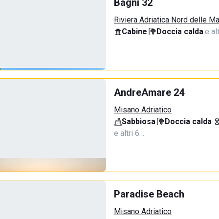
Bagni 32
Riviera Adriatica Nord delle M
Cabine
·
Doccia calda
·
e al
AndreAmare 24
Misano Adriatico
Sabbiosa
·
Doccia calda
·
e altri 6…
Paradise Beach
Misano Adriatico