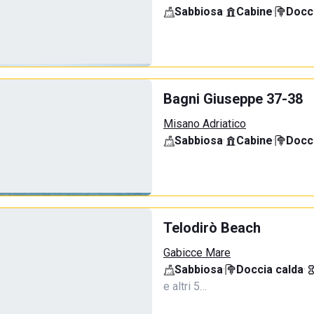
Sabbiosa
·
Cabine
·
Docci
Bagni Giuseppe 37-38
Misano Adriatico
Sabbiosa
·
Cabine
·
Docci
Telodirò Beach
Gabicce Mare
Sabbiosa
·
Doccia calda
·
e altri 5…