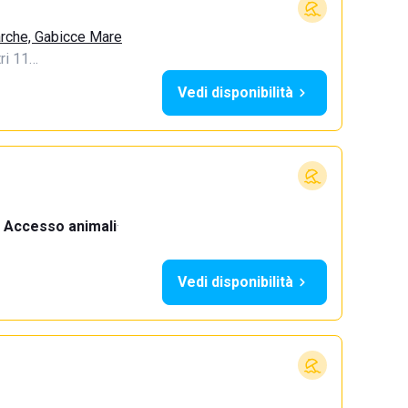
arche, Gabicce Mare
tri 11…
Vedi disponibilità
Accesso animali
·
Vedi disponibilità