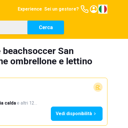
Experience
Sei un gestore?
Cerca
e beachsoccer San
ne ombrellone e lettino
a calda
·
e altri 12…
Vedi disponibilità