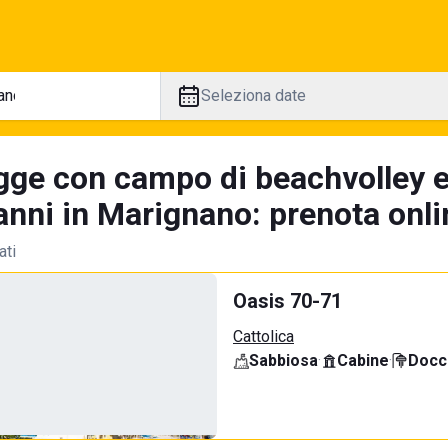
Seleziona date
gge con campo di beachvolley 
anni in Marignano: prenota onli
ati
Oasis 70-71
Cattolica
Sabbiosa
·
Cabine
·
Docci