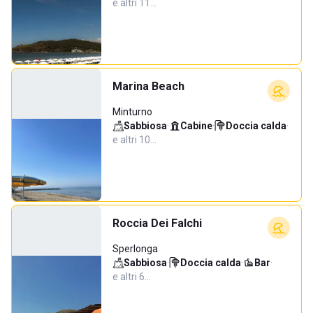
e altri 11…
Marina Beach
Minturno
Sabbiosa
·
Cabine
·
Doccia calda
·
e altri 10…
Roccia Dei Falchi
Sperlonga
Sabbiosa
·
Doccia calda
·
Bar
·
e altri 6…