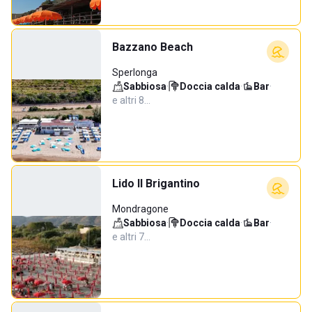
Bazzano Beach
Sperlonga
Sabbiosa
·
Doccia calda
·
Bar
·
e altri 8…
Lido Il Brigantino
Mondragone
Sabbiosa
·
Doccia calda
·
Bar
·
e altri 7…