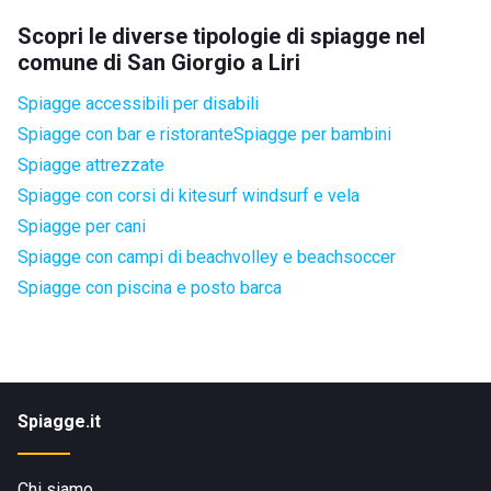
Scopri le diverse tipologie di spiagge nel
comune di San Giorgio a Liri
Spiagge accessibili per disabili
Spiagge con bar e ristorante
Spiagge per bambini
Spiagge attrezzate
Spiagge con corsi di kitesurf windsurf e vela
Spiagge per cani
Spiagge con campi di beachvolley e beachsoccer
Spiagge con piscina e posto barca
Spiagge.it
Chi siamo