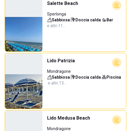
Salette Beach
Sperlonga
Sabbiosa
·
Doccia calda
·
Bar
·
e altri 11…
Lido Patrizia
Mondragone
Sabbiosa
·
Doccia calda
·
Piscina
·
e altri 13…
Lido Medusa Beach
Mondragone