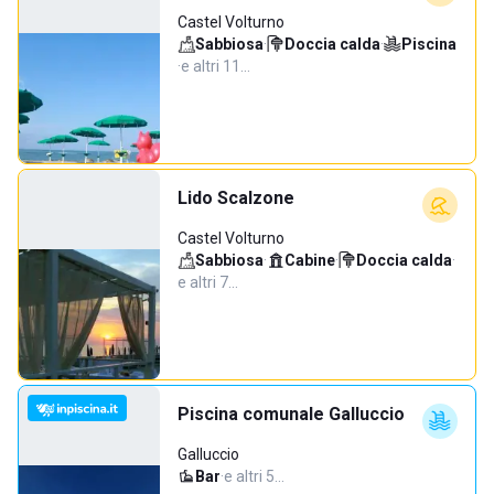
Castel Volturno
Sabbiosa
·
Doccia calda
·
Piscina
·
e altri 11…
Lido Scalzone
Castel Volturno
Sabbiosa
·
Cabine
·
Doccia calda
·
e altri 7…
Piscina comunale Galluccio
Galluccio
Bar
·
e altri 5…