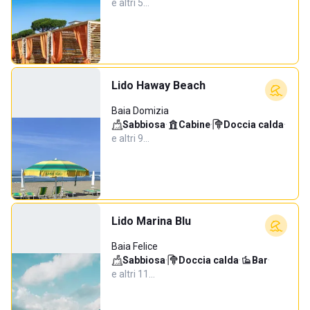
e altri 5…
Lido Haway Beach
Baia Domizia
Sabbiosa
·
Cabine
·
Doccia calda
·
e altri 9…
Lido Marina Blu
Baia Felice
Sabbiosa
·
Doccia calda
·
Bar
·
e altri 11…