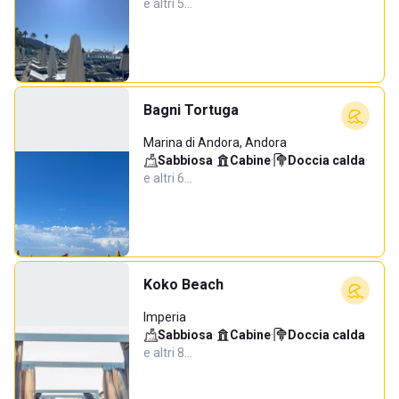
e altri 5…
Bagni Tortuga
Marina di Andora, Andora
Sabbiosa
·
Cabine
·
Doccia calda
·
e altri 6…
Koko Beach
Imperia
Sabbiosa
·
Cabine
·
Doccia calda
·
e altri 8…