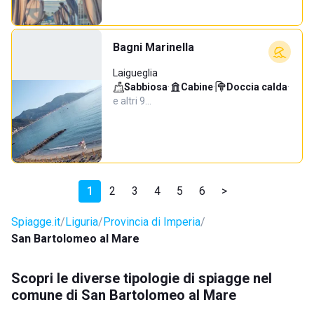
Bagni Marinella
Laigueglia
Sabbiosa
·
Cabine
·
Doccia calda
·
e altri 9…
1
2
3
4
5
6
>
Spiagge.it
Liguria
Provincia di Imperia
San Bartolomeo al Mare
Scopri le diverse tipologie di spiagge nel
comune di San Bartolomeo al Mare