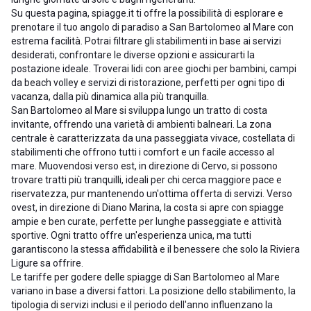
Su questa pagina, spiagge.it ti offre la possibilità di esplorare e
prenotare il tuo angolo di paradiso a San Bartolomeo al Mare con
estrema facilità. Potrai filtrare gli stabilimenti in base ai servizi
desiderati, confrontare le diverse opzioni e assicurarti la
postazione ideale. Troverai lidi con aree giochi per bambini, campi
da beach volley e servizi di ristorazione, perfetti per ogni tipo di
vacanza, dalla più dinamica alla più tranquilla.
San Bartolomeo al Mare si sviluppa lungo un tratto di costa
invitante, offrendo una varietà di ambienti balneari. La zona
centrale è caratterizzata da una passeggiata vivace, costellata di
stabilimenti che offrono tutti i comfort e un facile accesso al
mare. Muovendosi verso est, in direzione di Cervo, si possono
trovare tratti più tranquilli, ideali per chi cerca maggiore pace e
riservatezza, pur mantenendo un'ottima offerta di servizi. Verso
ovest, in direzione di Diano Marina, la costa si apre con spiagge
ampie e ben curate, perfette per lunghe passeggiate e attività
sportive. Ogni tratto offre un'esperienza unica, ma tutti
garantiscono la stessa affidabilità e il benessere che solo la Riviera
Ligure sa offrire.
Le tariffe per godere delle spiagge di San Bartolomeo al Mare
variano in base a diversi fattori. La posizione dello stabilimento, la
tipologia di servizi inclusi e il periodo dell'anno influenzano la