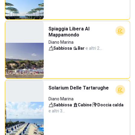
Spiaggia Libera Al
Mappamondo
Diano Marina
Sabbiosa
·
Bar
·
e altri 2…
Solarium Delle Tartarughe
Diano Marina
Sabbiosa
·
Cabine
·
Doccia calda
·
e altri 3…