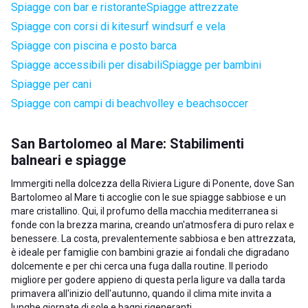
Spiagge con bar e ristorante
Spiagge attrezzate
Spiagge con corsi di kitesurf windsurf e vela
Spiagge con piscina e posto barca
Spiagge accessibili per disabili
Spiagge per bambini
Spiagge per cani
Spiagge con campi di beachvolley e beachsoccer
San Bartolomeo al Mare: Stabilimenti
balneari e spiagge
Immergiti nella dolcezza della Riviera Ligure di Ponente, dove San
Bartolomeo al Mare ti accoglie con le sue spiagge sabbiose e un
mare cristallino. Qui, il profumo della macchia mediterranea si
fonde con la brezza marina, creando un'atmosfera di puro relax e
benessere. La costa, prevalentemente sabbiosa e ben attrezzata,
è ideale per famiglie con bambini grazie ai fondali che digradano
dolcemente e per chi cerca una fuga dalla routine. Il periodo
migliore per godere appieno di questa perla ligure va dalla tarda
primavera all'inizio dell'autunno, quando il clima mite invita a
lunghe giornate di sole e bagni rigeneranti.