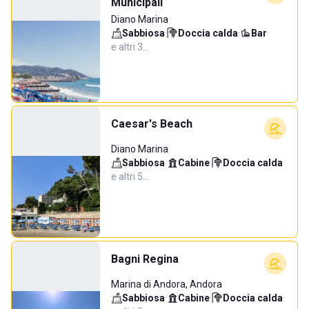
Municipali
Diano Marina
Sabbiosa
·
Doccia calda
·
Bar
·
e altri 3…
Caesar's Beach
Diano Marina
Sabbiosa
·
Cabine
·
Doccia calda
·
e altri 5…
Bagni Regina
Marina di Andora, Andora
Sabbiosa
·
Cabine
·
Doccia calda
·