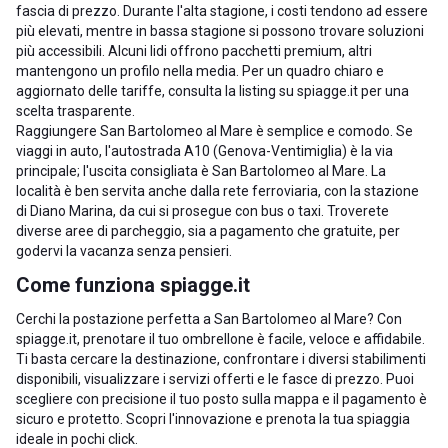
fascia di prezzo. Durante l'alta stagione, i costi tendono ad essere
più elevati, mentre in bassa stagione si possono trovare soluzioni
più accessibili. Alcuni lidi offrono pacchetti premium, altri
mantengono un profilo nella media. Per un quadro chiaro e
aggiornato delle tariffe, consulta la listing su spiagge.it per una
scelta trasparente.
Raggiungere San Bartolomeo al Mare è semplice e comodo. Se
viaggi in auto, l'autostrada A10 (Genova-Ventimiglia) è la via
principale; l'uscita consigliata è San Bartolomeo al Mare. La
località è ben servita anche dalla rete ferroviaria, con la stazione
di Diano Marina, da cui si prosegue con bus o taxi. Troverete
diverse aree di parcheggio, sia a pagamento che gratuite, per
godervi la vacanza senza pensieri.
Come funziona spiagge.it
Cerchi la postazione perfetta a San Bartolomeo al Mare? Con
spiagge.it, prenotare il tuo ombrellone è facile, veloce e affidabile.
Ti basta cercare la destinazione, confrontare i diversi stabilimenti
disponibili, visualizzare i servizi offerti e le fasce di prezzo. Puoi
scegliere con precisione il tuo posto sulla mappa e il pagamento è
sicuro e protetto. Scopri l'innovazione e prenota la tua spiaggia
ideale in pochi click.