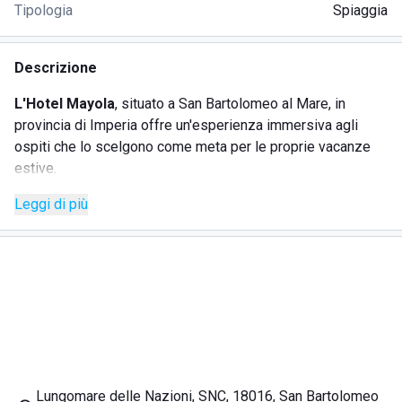
Tipologia
Spiaggia
Descrizione
L'Hotel Mayola
, situato a San Bartolomeo al Mare, in
provincia di Imperia offre un'esperienza immersiva agli
ospiti che lo scelgono come meta per le proprie vacanze
estive.
Oltre alle camere spaziose, dotate di tutti i comfort, la
Leggi di più
struttura mette a disposizione dei clienti il
servizio
spiaggia
. Lo stabilimento balneare si trova esattamente
davanti all'hotel, quindi è raggiungibile in pochi passi.
Inoltre, è presente una piscina con due getti
idromassaggio, adatta anche ai bambini. Le famiglie con
figli piccoli troveranno diverse attività per farli divertire.
È preferibile
riservare lettini e ombrelloni
durante la
prenotazione per non rischiare il sovraffollamento.
I giovani potranno fare molteplici
attività sportive
, come
Lungomare delle Nazioni, SNC, 18016, San Bartolomeo