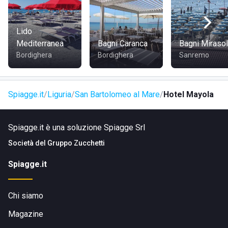
trova a pochi passi dal centro storico e dalle principali
attrazioni nelle vicinanze, come il Molo delle Tartarughe.
Lido
COME RAGGIUNGERE L'HOTEL MAYOLA
Mediterranea
Bagni Caranca
Bagni Miraso
Bordighera
Bordighera
Sanremo
L'Hotel Mayola
si trova in Via Corsica 20 a San Bartolomeo
al Mare, in Liguria. Da Imperia è possibile raggiungere
l'albergo in 15 minuti di auto. Dalla
Stazione di Cervo-San
Spiagge.it
Liguria
San Bartolomeo al Mare
Hotel Mayola
Bartolomeo al Mare
dista solo 1,3 km.
Spiagge.it è una soluzione Spiagge Srl
Società del
Gruppo Zucchetti
Spiagge.it
Chi siamo
Magazine