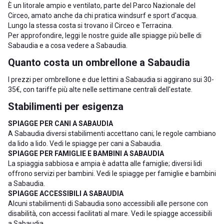
È un litorale ampio e ventilato, parte del Parco Nazionale del
Circeo, amato anche da chi pratica windsurf e sport d'acqua.
Lungo la stessa costa si trovano il
Circeo
e
Terracina
.
Per approfondire, leggi le nostre guide alle
spiagge più belle di
Sabaudia
e a
cosa vedere a Sabaudia
.
Quanto costa un ombrellone a Sabaudia
I prezzi per ombrellone e due lettini a Sabaudia si aggirano sui 30-
35€, con tariffe più alte nelle settimane centrali dell'estate.
Stabilimenti per esigenza
SPIAGGE PER CANI A SABAUDIA
A Sabaudia diversi stabilimenti accettano cani; le regole cambiano
da lido a lido. Vedi le
spiagge per cani a Sabaudia
.
SPIAGGE PER FAMIGLIE E BAMBINI A SABAUDIA
La spiaggia sabbiosa e ampia è adatta alle famiglie; diversi lidi
offrono servizi per bambini. Vedi le
spiagge per famiglie e bambini
a Sabaudia
.
SPIAGGE ACCESSIBILI A SABAUDIA
Alcuni stabilimenti di Sabaudia sono accessibili alle persone con
disabilità, con accessi facilitati al mare. Vedi le
spiagge accessibili
a Sabaudia
.