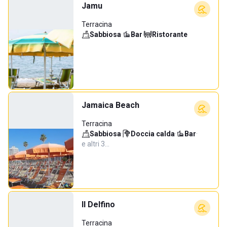
Jamu
Terracina
Sabbiosa
·
Bar
·
Ristorante
Jamaica Beach
Terracina
Sabbiosa
·
Doccia calda
·
Bar
·
e altri 3…
Il Delfino
Terracina