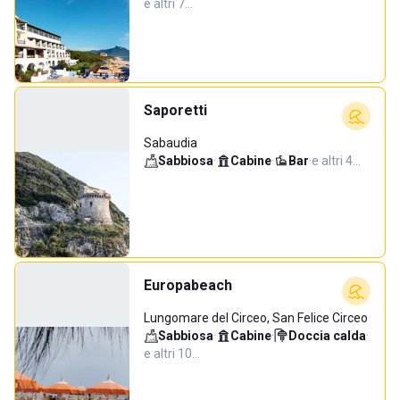
e altri 7…
Saporetti
Sabaudia
Sabbiosa
·
Cabine
·
Bar
·
e altri 4…
Europabeach
Lungomare del Circeo, San Felice Circeo
Sabbiosa
·
Cabine
·
Doccia calda
·
e altri 10…