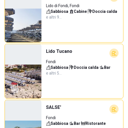
Lido di Fondi, Fondi
Sabbiosa
·
Cabine
·
Doccia calda
·
e altri 9…
Lido Tucano
Fondi
Sabbiosa
·
Doccia calda
·
Bar
·
e altri 5…
SALSE'
Fondi
Sabbiosa
·
Bar
·
Ristorante