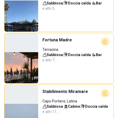
Sabbiosa
·
Doccia calda
·
Bar
·
e altri 5…
Fortuna Madre
Terracina
Sabbiosa
·
Doccia calda
·
Bar
·
e altri 7…
Stabilimento Miramare
Capo Portiere, Latina
Sabbiosa
·
Cabine
·
Doccia calda
·
e altri 11…