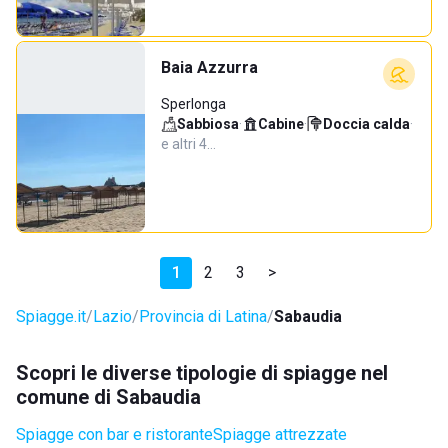
Baia Azzurra
Sperlonga
Sabbiosa
·
Cabine
·
Doccia calda
·
e altri 4…
1
2
3
>
Spiagge.it
Lazio
Provincia di Latina
Sabaudia
Scopri le diverse tipologie di spiagge nel
comune di Sabaudia
Spiagge con bar e ristorante
Spiagge attrezzate