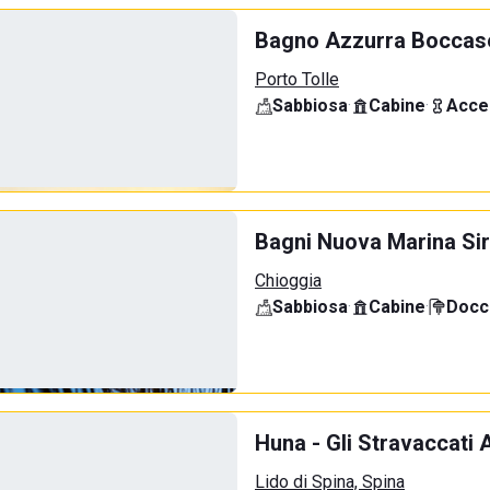
Bagno Azzurra Boccas
Porto Tolle
Sabbiosa
·
Cabine
·
Acce
Bagni Nuova Marina Sir
Chioggia
Sabbiosa
·
Cabine
·
Docci
Huna - Gli Stravaccati 
Lido di Spina, Spina