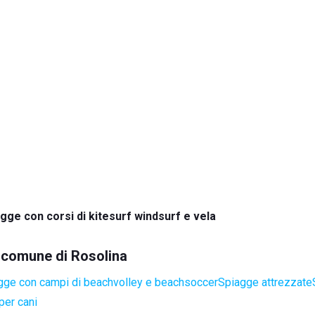
gge con corsi di kitesurf windsurf e vela
l comune di Rosolina
gge con campi di beachvolley e beachsoccer
Spiagge attrezzate
per cani