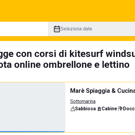
Seleziona date
ge con corsi di kitesurf windsu
ta online ombrellone e lettino
Marè Spiaggia & Cucin
Sottomarina
Sabbiosa
·
Cabine
·
Docci