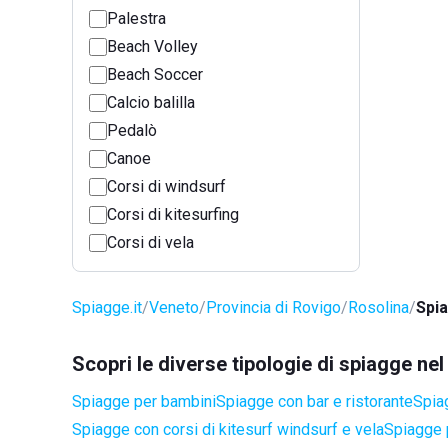
Palestra
Beach Volley
Beach Soccer
Calcio balilla
Pedalò
Canoe
Corsi di windsurf
Corsi di kitesurfing
Corsi di vela
Spiagge.it
Veneto
Provincia di Rovigo
Rosolina
Spia
Scopri le diverse tipologie di spiagge ne
Spiagge per bambini
Spiagge con bar e ristorante
Spia
Spiagge con corsi di kitesurf windsurf e vela
Spiagge 