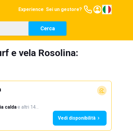
Experience
Sei un gestore?
Cerca
rf e vela Rosolina:
a
a calda
·
e altri 14…
Vedi disponibilità