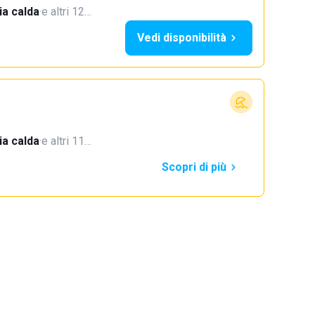
a calda
·
e altri 12…
Vedi disponibilità
a calda
·
e altri 11…
Scopri di più