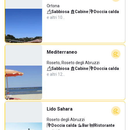
Ortona
Sabbiosa
·
Cabine
·
Doccia calda
·
e altri 10…
Mediterraneo
Roseto, Roseto degli Abruzzi
Sabbiosa
·
Cabine
·
Doccia calda
·
e altri 12…
Lido Sahara
Roseto degli Abruzzi
Doccia calda
·
Bar
·
Ristorante
·