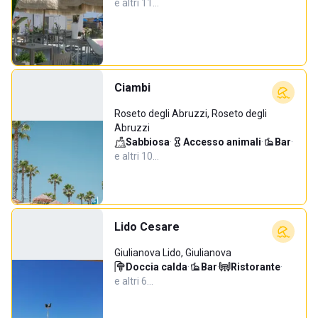
e altri 11…
Ciambi
Roseto degli Abruzzi, Roseto degli
Abruzzi
Sabbiosa
·
Accesso animali
·
Bar
·
e altri 10…
Lido Cesare
Giulianova Lido, Giulianova
Doccia calda
·
Bar
·
Ristorante
·
e altri 6…