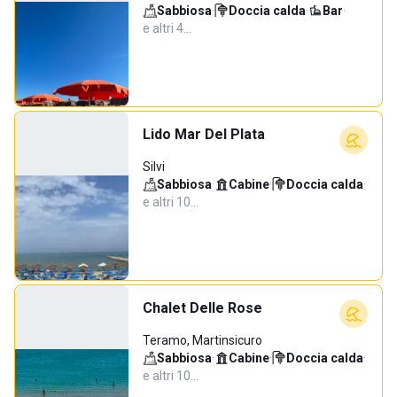
Sabbiosa
·
Doccia calda
·
Bar
·
e altri 4…
Lido Mar Del Plata
Silvi
Sabbiosa
·
Cabine
·
Doccia calda
·
e altri 10…
Chalet Delle Rose
Teramo, Martinsicuro
Sabbiosa
·
Cabine
·
Doccia calda
·
e altri 10…