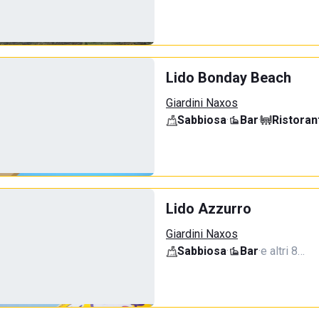
Lido Bonday Beach
Giardini Naxos
Sabbiosa
·
Bar
·
Ristoran
Lido Azzurro
Giardini Naxos
Sabbiosa
·
Bar
·
e altri 8…