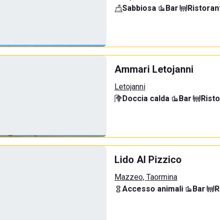
Sabbiosa
·
Bar
·
Ristoran
Ammari Letojanni
Letojanni
Doccia calda
·
Bar
·
Rist
Lido Al Pizzico
Mazzeo, Taormina
Accesso animali
·
Bar
·
R