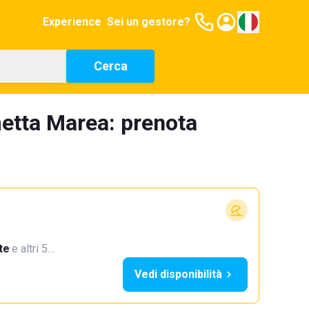
Experience
Sei un gestore?
Cerca
metta Marea: prenota
te
·
e altri 5…
Vedi disponibilità