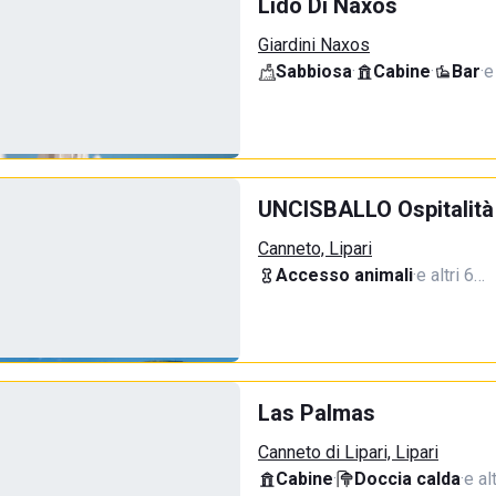
Lido Di Naxos
Giardini Naxos
Sabbiosa
·
Cabine
·
Bar
·
e
UNCISBALLO Ospitalità
Canneto, Lipari
Accesso animali
·
e altri 6…
Las Palmas
Canneto di Lipari, Lipari
Cabine
·
Doccia calda
·
e al