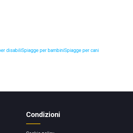
er disabili
Spiagge per bambini
Spiagge per cani
Condizioni