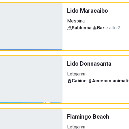
Lido Maracaibo
Messina
Sabbiosa
·
Bar
·
e altri 2…
Lido Donnasanta
Letojanni
Cabine
·
Accesso animali
·
Flamingo Beach
Letojanni