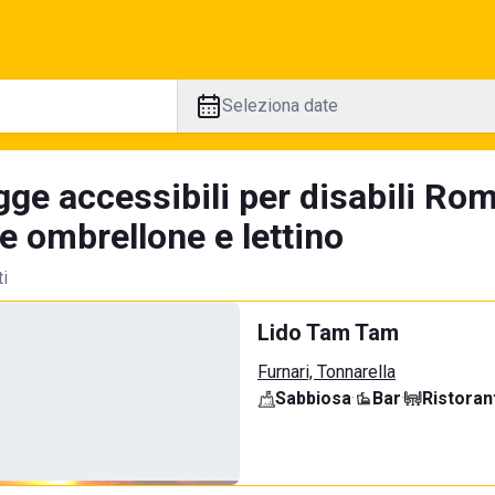
Seleziona date
gge accessibili per disabili Ro
e ombrellone e lettino
ti
Lido Tam Tam
Furnari, Tonnarella
Sabbiosa
·
Bar
·
Ristoran