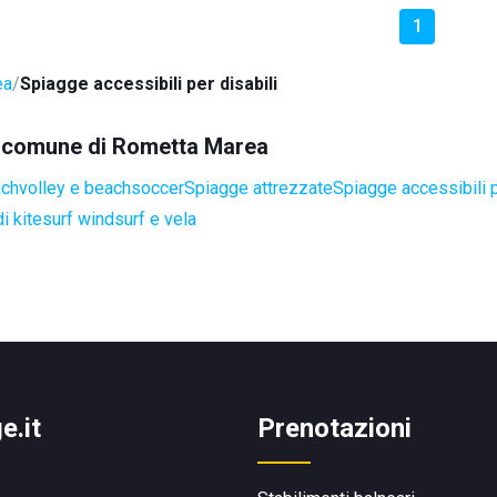
1
ea
Spiagge accessibili per disabili
el comune di Rometta Marea
achvolley e beachsoccer
Spiagge attrezzate
Spiagge accessibili p
i kitesurf windsurf e vela
e.it
Prenotazioni