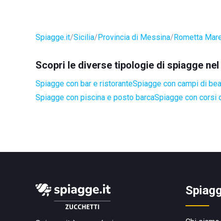
Spiagge.it
Sicilia
Provincia di Messina
Rometta Mar
Scopri le diverse tipologie di spiagge n
Spiagge con bar e ristorante
Spiagge con campi di be
Spiagge con piscina e posto barca
Spiagge con corsi d
Spiagg