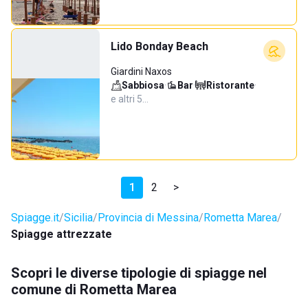
Lido Bonday Beach
Giardini Naxos
Sabbiosa
·
Bar
·
Ristorante
·
e altri 5…
1
2
>
Spiagge.it
Sicilia
Provincia di Messina
Rometta Marea
Spiagge attrezzate
Scopri le diverse tipologie di spiagge nel
comune di Rometta Marea