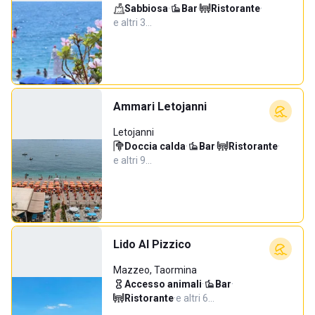
Sabbiosa
·
Bar
·
Ristorante
·
e altri 3…
Ammari Letojanni
Letojanni
Doccia calda
·
Bar
·
Ristorante
·
e altri 9…
Lido Al Pizzico
Mazzeo, Taormina
Accesso animali
·
Bar
·
Ristorante
·
e altri 6…