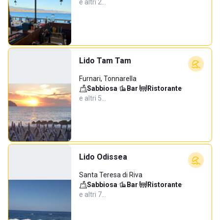
e altri 2…
Lido Tam Tam
Furnari, Tonnarella
Sabbiosa
·
Bar
·
Ristorante
·
e altri 5…
Lido Odissea
Santa Teresa di Riva
Sabbiosa
·
Bar
·
Ristorante
·
e altri 7…