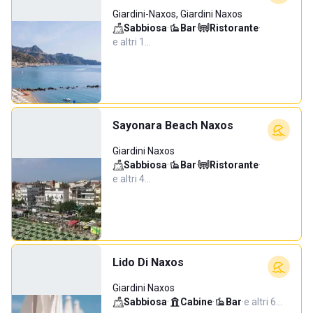
Giardini-Naxos, Giardini Naxos
Sabbiosa
·
Bar
·
Ristorante
·
e altri 1…
Sayonara Beach Naxos
Giardini Naxos
Sabbiosa
·
Bar
·
Ristorante
·
e altri 4…
Lido Di Naxos
Giardini Naxos
Sabbiosa
·
Cabine
·
Bar
·
e altri 6…