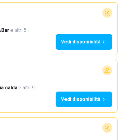
Bar
·
e altri 5…
Vedi disponibilità
a calda
·
e altri 9…
Vedi disponibilità