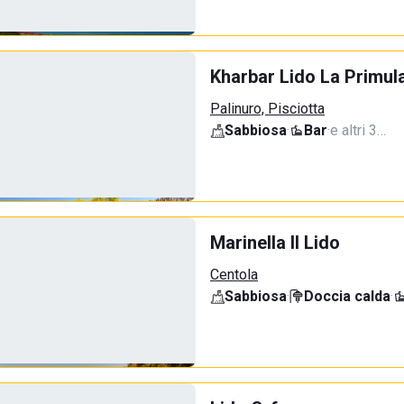
Kharbar Lido La Primul
Palinuro, Pisciotta
Sabbiosa
·
Bar
·
e altri 3…
Marinella Il Lido
Centola
Sabbiosa
·
Doccia calda
·