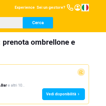
Experience
Sei un gestore?
Cerca
: prenota ombrellone e
Bar
·
e altri 10…
Vedi disponibilità