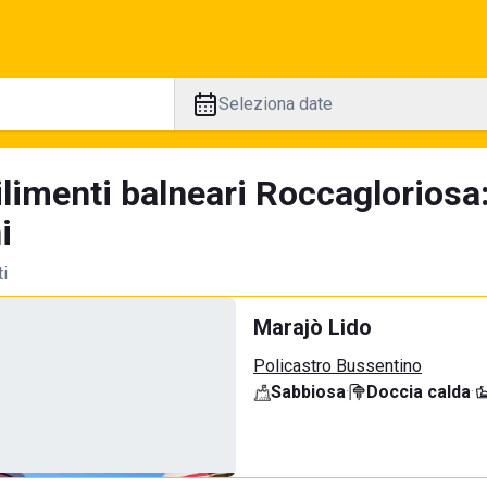
Seleziona date
ilimenti balneari Roccagloriosa
i
ti
Marajò Lido
Policastro Bussentino
Sabbiosa
·
Doccia calda
·