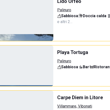
Lido Orfeo
Palinuro
Sabbiosa
·
Doccia calda
·
e altri 2…
Playa Tortuga
Palinuro
Sabbiosa
·
Bar
·
Ristoran
Carpe Diem in Litore
Villammare, Vibonati