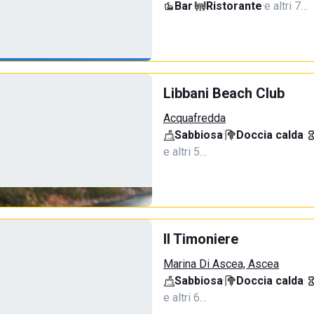
Bar
·
Ristorante
·
e altri 7…
Libbani Beach Club
Acquafredda
Sabbiosa
·
Doccia calda
·
e altri 5…
Il Timoniere
Marina Di Ascea, Ascea
Sabbiosa
·
Doccia calda
·
e altri 6…