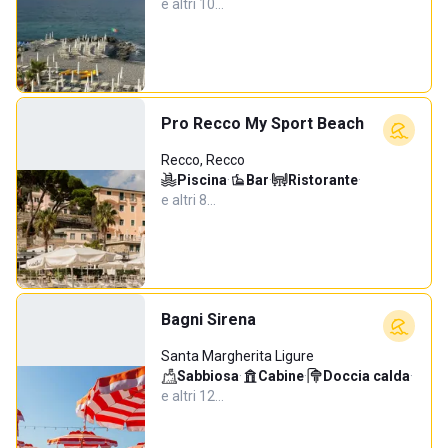
e altri 10…
Pro Recco My Sport Beach
Recco, Recco
Piscina
·
Bar
·
Ristorante
·
e altri 8…
Bagni Sirena
Santa Margherita Ligure
Sabbiosa
·
Cabine
·
Doccia calda
·
e altri 12…