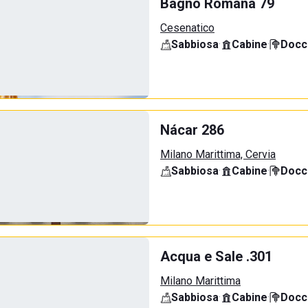
Bagno Romana 79
Cesenatico
Sabbiosa
·
Cabine
·
Docci
Nácar 286
Milano Marittima, Cervia
Sabbiosa
·
Cabine
·
Docci
Acqua e Sale .301
Milano Marittima
Sabbiosa
·
Cabine
·
Docci