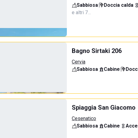
Sabbiosa
·
Doccia calda
·
e altri 7…
Bagno Sirtaki 206
Cervia
Sabbiosa
·
Cabine
·
Docci
Spiaggia San Giacomo
Cesenatico
Sabbiosa
·
Cabine
·
Acce