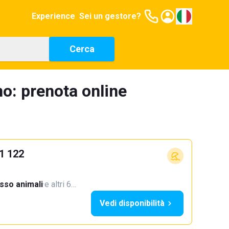
Experience
Sei un gestore?
Cerca
o: prenota online
21 122
sso animali
·
e altri 6…
Vedi disponibilità