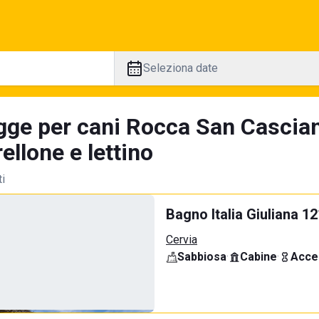
Seleziona date
gge per cani Rocca San Cascian
llone e lettino
ti
Bagno Italia Giuliana 1
Cervia
Sabbiosa
·
Cabine
·
Acce