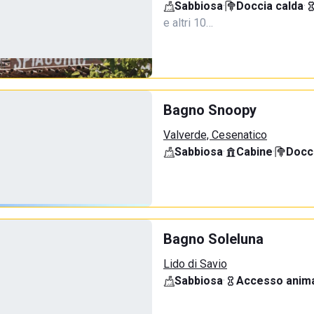
Sabbiosa
·
Doccia calda
·
e altri 10…
Bagno Snoopy
Valverde, Cesenatico
Sabbiosa
·
Cabine
·
Docci
Bagno Soleluna
Lido di Savio
Sabbiosa
·
Accesso anima