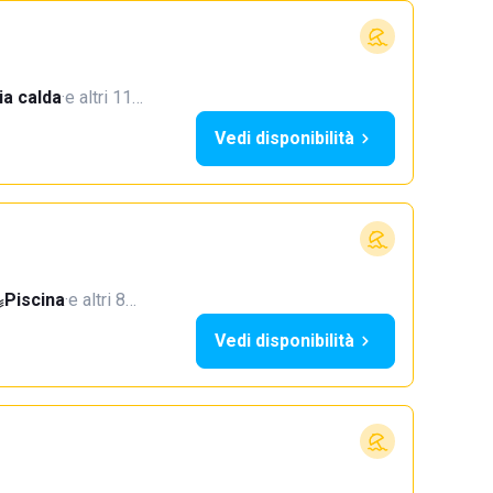
a calda
·
e altri 11…
Vedi disponibilità
Piscina
·
e altri 8…
Vedi disponibilità