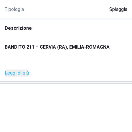
Tipologia
Spiaggia
Descrizione
BANDITO 211 – CERVIA (RA), EMILIA-ROMAGNA
DESCRIZIONE
Leggi di più
Situato sul suggestivo lungomare di Cervia, Bandito 211 è
più di un semplice stabilimento balneare: è un’oasi di relax
e gusto dove il mare incontra la cucina d’eccellenza. Il
nostro ambiente intimo e gioioso, caratterizzato da uno
stile fresco e mediterraneo, offre l’atmosfera ideale per
vivere momenti indimenticabili.
SPIAGGIA La nostra spiaggia è dotata di 91 ombrelloni