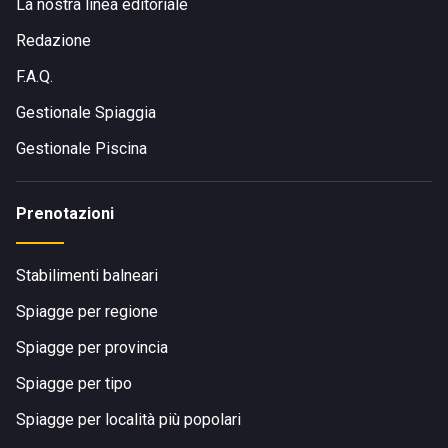
La nostra linea editoriale
di un magico tramonto.
Redazione
F.A.Q.
SERVIZI
Gestionale Spiaggia
Cabine
Gestionale Piscina
Accesso animali
Doccia calda
WiFi
Prenotazioni
TV
Carte
Stabilimenti balneari
Spiaggia accessibile a disabili
Bar
Spiagge per regione
Ristorante
Spiagge per provincia
Beach Volley
Spiagge per tipo
Spiagge per località più popolari
RISTORAZIONE