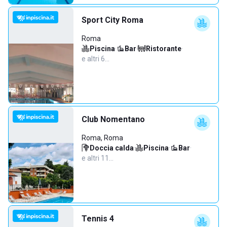
Sport City Roma
Roma
Piscina
·
Bar
·
Ristorante
·
e altri 6…
Club Nomentano
Roma, Roma
Doccia calda
·
Piscina
·
Bar
·
e altri 11…
Tennis 4