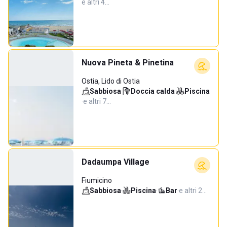
e altri 4…
Nuova Pineta & Pinetina
Ostia, Lido di Ostia
Sabbiosa
·
Doccia calda
·
Piscina
·
e altri 7…
Dadaumpa Village
Fiumicino
Sabbiosa
·
Piscina
·
Bar
·
e altri 2…