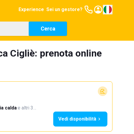
Experience
Sei un gestore?
Cerca
ca Cigliè: prenota online
a calda
·
e altri 3…
Vedi disponibilità