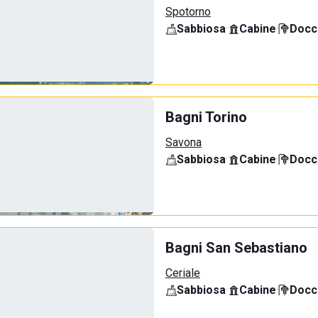
Spotorno
Sabbiosa
·
Cabine
·
Docci
Bagni Torino
Savona
Sabbiosa
·
Cabine
·
Docci
Bagni San Sebastiano
Ceriale
Sabbiosa
·
Cabine
·
Docci