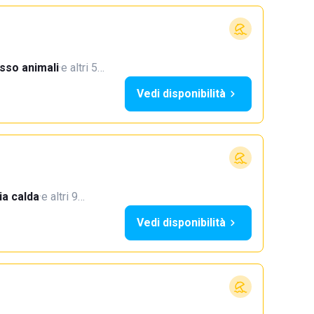
sso animali
·
e altri 5…
Vedi disponibilità
a calda
·
e altri 9…
Vedi disponibilità