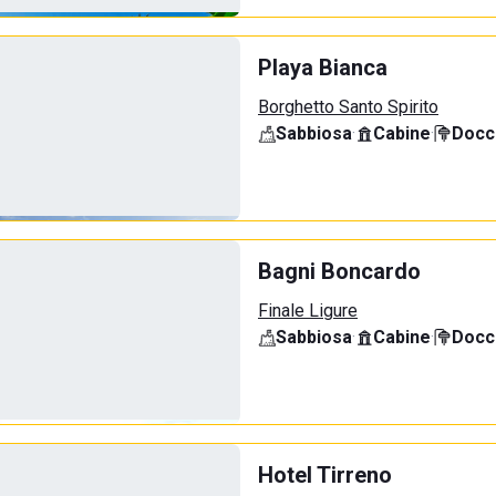
Playa Bianca
Borghetto Santo Spirito
Sabbiosa
·
Cabine
·
Docci
Bagni Boncardo
Finale Ligure
Sabbiosa
·
Cabine
·
Docci
Hotel Tirreno