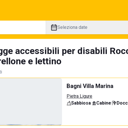
Seleziona date
ge accessibili per disabili Roc
llone e lettino
ti
Bagni Villa Marina
Pietra Ligure
Sabbiosa
·
Cabine
·
Docci