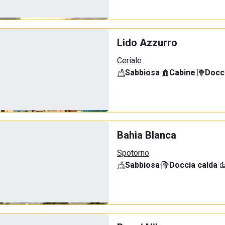
Lido Azzurro
Ceriale
Sabbiosa
·
Cabine
·
Docci
Bahia Blanca
Spotorno
Sabbiosa
·
Doccia calda
·