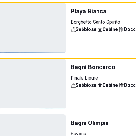
Playa Bianca
Borghetto Santo Spirito
Sabbiosa
·
Cabine
·
Docci
Bagni Boncardo
Finale Ligure
Sabbiosa
·
Cabine
·
Docci
Bagni Olimpia
Savona