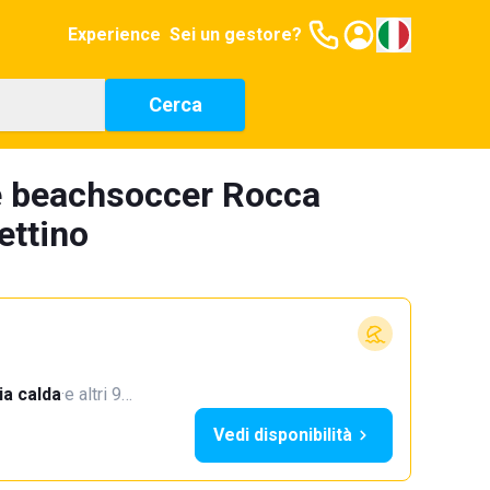
Experience
Sei un gestore?
Cerca
e beachsoccer Rocca
ettino
a calda
·
e altri 9…
Vedi disponibilità