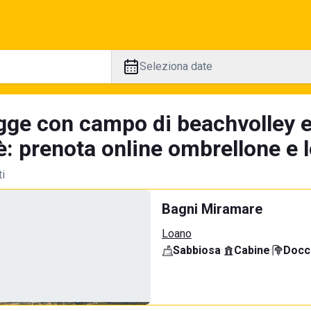
Seleziona date
gge con campo di beachvolley 
è: prenota online ombrellone e l
ti
Bagni Miramare
Loano
Sabbiosa
·
Cabine
·
Docci