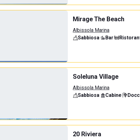
Mirage The Beach
Albissola Marina
Sabbiosa
·
Bar
·
Ristoran
Soleluna Village
Albissola Marina
Sabbiosa
·
Cabine
·
Docci
20 Riviera