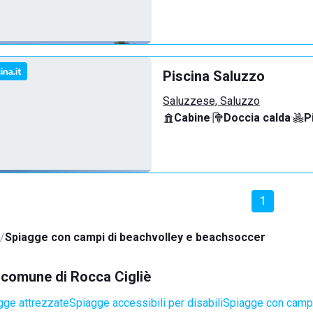
Piscina Saluzzo
Saluzzese, Saluzzo
Cabine
·
Doccia calda
·
P
1
Spiagge con campi di beachvolley e beachsoccer
l comune di Rocca Cigliè
gge attrezzate
Spiagge accessibili per disabili
Spiagge con campi