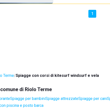
1
lo Terme
Spiagge con corsi di kitesurf windsurf e vela
el comune di Riolo Terme
orante
Spiagge per bambini
Spiagge attrezzate
Spiagge per cani
S
con piscina e posto barca