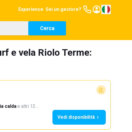
Experience
Sei un gestore?
Cerca
rf e vela Riolo Terme:
a calda
·
e altri 12…
Vedi disponibilità