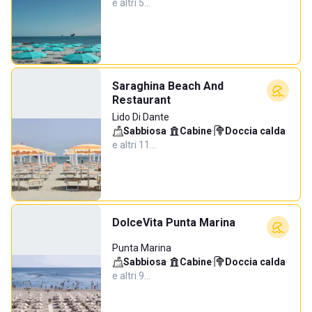
e altri 5…
Saraghina Beach And
Restaurant
Lido Di Dante
Sabbiosa
·
Cabine
·
Doccia calda
·
e altri 11…
DolceVita Punta Marina
Punta Marina
Sabbiosa
·
Cabine
·
Doccia calda
·
e altri 9…