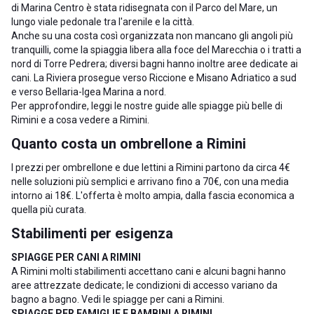
di Marina Centro è stata ridisegnata con il Parco del Mare, un
lungo viale pedonale tra l'arenile e la città.
Anche su una costa così organizzata non mancano gli angoli più
tranquilli, come la spiaggia libera alla foce del Marecchia o i tratti a
nord di Torre Pedrera; diversi bagni hanno inoltre aree dedicate ai
cani. La Riviera prosegue verso
Riccione
e
Misano Adriatico
a sud
e verso
Bellaria-Igea Marina
a nord.
Per approfondire, leggi le nostre guide alle
spiagge più belle di
Rimini
e a
cosa vedere a Rimini
.
Quanto costa un ombrellone a Rimini
I prezzi per ombrellone e due lettini a Rimini partono da circa 4€
nelle soluzioni più semplici e arrivano fino a 70€, con una media
intorno ai 18€. L'offerta è molto ampia, dalla fascia economica a
quella più curata.
Stabilimenti per esigenza
SPIAGGE PER CANI A RIMINI
A Rimini molti stabilimenti accettano cani e alcuni bagni hanno
aree attrezzate dedicate; le condizioni di accesso variano da
bagno a bagno. Vedi le
spiagge per cani a Rimini
.
SPIAGGE PER FAMIGLIE E BAMBINI A RIMINI