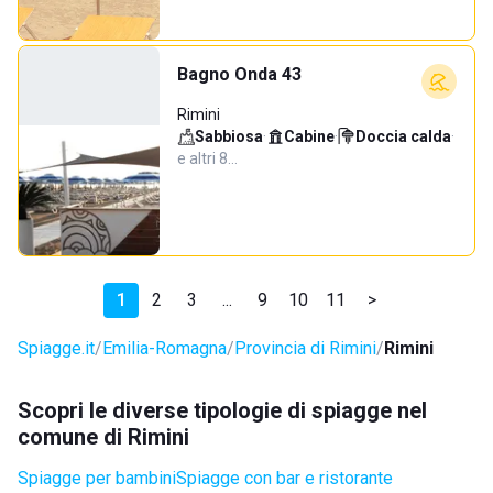
Bagno Onda 43
Rimini
Sabbiosa
·
Cabine
·
Doccia calda
·
e altri 8…
1
2
3
...
9
10
11
>
Spiagge.it
Emilia-Romagna
Provincia di Rimini
Rimini
Scopri le diverse tipologie di spiagge nel
comune di Rimini
Spiagge per bambini
Spiagge con bar e ristorante