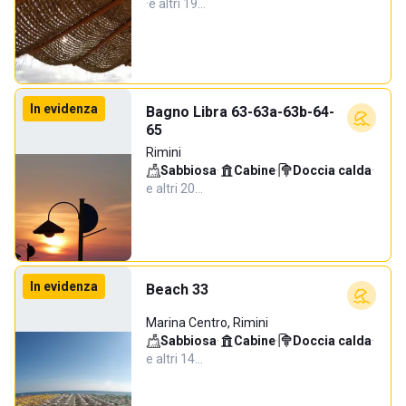
·
e altri 19…
In evidenza
Bagno Libra 63-63a-63b-64-
65
Rimini
Sabbiosa
·
Cabine
·
Doccia calda
·
e altri 20…
In evidenza
Beach 33
Marina Centro, Rimini
Sabbiosa
·
Cabine
·
Doccia calda
·
e altri 14…