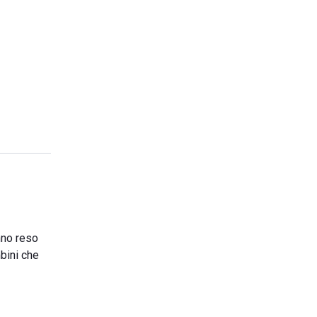
nno reso
mbini che