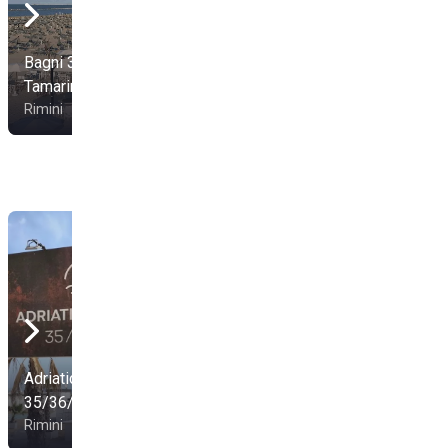
Bagni 31 Playa
Tamarindo
Spiaggia 121 Rimini
Rimini
Rimini
Adriatic Village
Kiki Beach Zona 29-
35/36/37
30-31
Rimini
Riccione