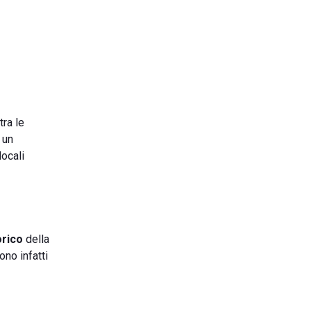
tra le
 un
locali
orico
della
ono infatti