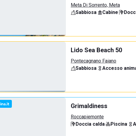
Meta Di Sorrento, Meta
Sabbiosa
·
Cabine
·
Docci
Lido Sea Beach 50
Pontecagnano Faiano
Sabbiosa
·
Accesso anima
Grimaldiness
Roccapiemonte
Doccia calda
·
Piscina
·
A