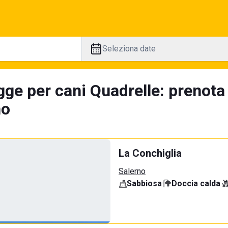
Seleziona date
gge per cani Quadrelle: prenota
no
La Conchiglia
Salerno
Sabbiosa
·
Doccia calda
·