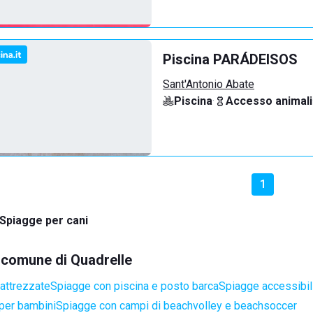
Piscina PARÁDEISOS
Sant'Antonio Abate
Piscina
·
Accesso animali
1
Spiagge per cani
l comune di Quadrelle
attrezzate
Spiagge con piscina e posto barca
Spiagge accessibili
per bambini
Spiagge con campi di beachvolley e beachsoccer