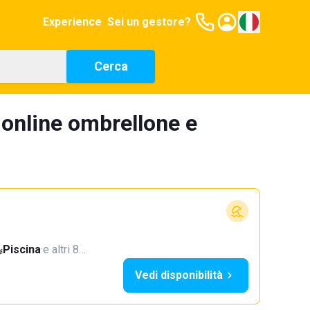
Experience
Sei un gestore?
Cerca
 online ombrellone e
Piscina
·
e altri 8…
Vedi disponibilità