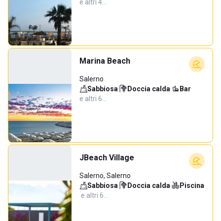
e altri 4…
Marina Beach
Salerno
Sabbiosa
·
Doccia calda
·
Bar
·
e altri 6…
JBeach Village
Salerno, Salerno
Sabbiosa
·
Doccia calda
·
Piscina
·
e altri 6…