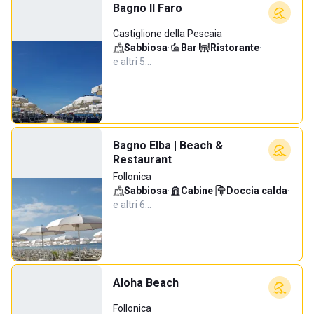
Bagno Il Faro
Castiglione della Pescaia
Sabbiosa
·
Bar
·
Ristorante
·
e altri 5…
Bagno Elba | Beach &
Restaurant
Follonica
Sabbiosa
·
Cabine
·
Doccia calda
·
e altri 6…
Aloha Beach
Follonica