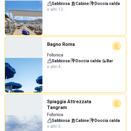
Sabbiosa
·
Cabine
·
Doccia calda
·
e altri 13…
Bagno Roma
Follonica
Sabbiosa
·
Doccia calda
·
Bar
·
e altri 4…
Spiaggia Attrezzata
Tangram
Follonica
Sabbiosa
·
Cabine
·
Doccia calda
·
e altri 5…