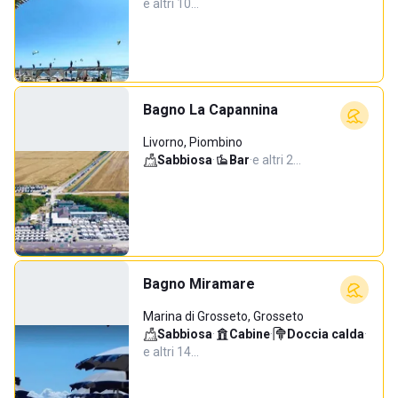
e altri 10…
Bagno La Capannina
Livorno, Piombino
Sabbiosa
·
Bar
·
e altri 2…
Bagno Miramare
Marina di Grosseto, Grosseto
Sabbiosa
·
Cabine
·
Doccia calda
·
e altri 14…