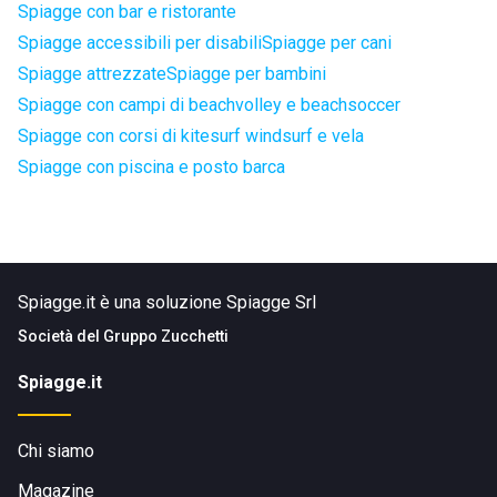
Spiagge con bar e ristorante
Spiagge accessibili per disabili
Spiagge per cani
Spiagge attrezzate
Spiagge per bambini
Spiagge con campi di beachvolley e beachsoccer
Spiagge con corsi di kitesurf windsurf e vela
Spiagge con piscina e posto barca
Spiagge.it è una soluzione Spiagge Srl
Società del
Gruppo Zucchetti
Spiagge.it
Chi siamo
Magazine