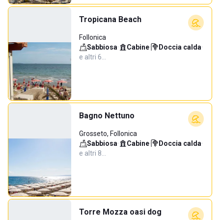
Tropicana Beach
Follonica
Sabbiosa
·
Cabine
·
Doccia calda
·
e altri 6…
Bagno Nettuno
Grosseto, Follonica
Sabbiosa
·
Cabine
·
Doccia calda
·
e altri 8…
Torre Mozza oasi dog