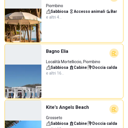
Piombino
Sabbiosa
·
Accesso animali
·
Bar
·
e altri 4…
Bagno Elia
Località Mortelliccio, Piombino
Sabbiosa
·
Cabine
·
Doccia calda
·
e altri 16…
Kite's Angels Beach
Grosseto
Sabbiosa
·
Cabine
·
Doccia calda
·