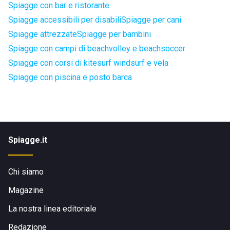
Spiagge con bar e ristorante
Spiagge accessibili per disabili
Spiagge per cani
Spiagge attrezzate
Spiagge per bambini
Spiagge con campi di beachvolley e beachsoccer
Spiagge con corsi di kitesurf windsurf e vela
Spiagge con piscina e posto barca
Spiagge.it
Chi siamo
Magazine
La nostra linea editoriale
Redazione