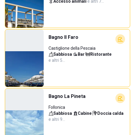
Accesso animali
·
e altri 7…
Bagno Il Faro
Castiglione della Pescaia
Sabbiosa
·
Bar
·
Ristorante
·
e altri 5…
Bagno La Pineta
Follonica
Sabbiosa
·
Cabine
·
Doccia calda
·
e altri 9…