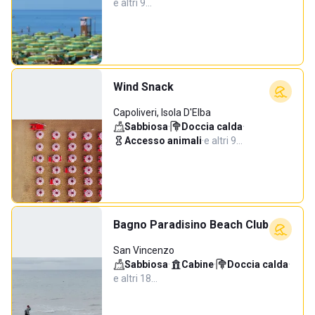
e altri 9…
Wind Snack
Capoliveri, Isola D'Elba
Sabbiosa
·
Doccia calda
·
Accesso animali
·
e altri 9…
Bagno Paradisino Beach Club
San Vincenzo
Sabbiosa
·
Cabine
·
Doccia calda
·
e altri 18…