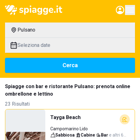
Pulsano
Seleziona date
Cerca
Spiagge con bar e ristorante Pulsano: prenota online
ombrellone e lettino
23 Risultati
Tayga Beach
Campomarino Lido
Sabbiosa
·
Cabine
·
Bar
·
e altri 6…