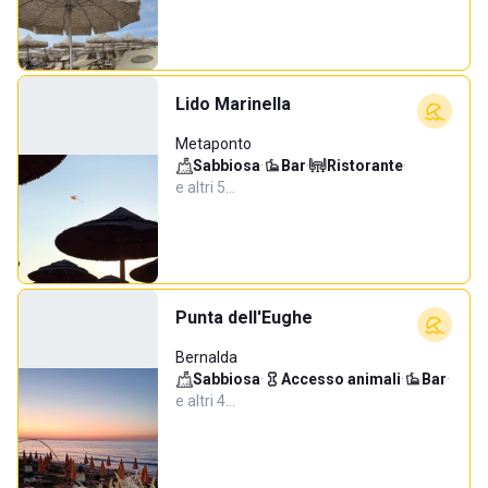
Lido Marinella
Metaponto
Sabbiosa
·
Bar
·
Ristorante
·
e altri 5…
Punta dell'Eughe
Bernalda
Sabbiosa
·
Accesso animali
·
Bar
·
e altri 4…