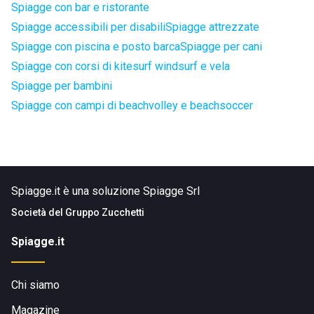
Spiagge con bar e ristorante
Spiagge accessibili per disabili
Spiagge attrezzate
Spiagge con piscina e posto barca
Spiagge per cani
Spiagge con corsi di kitesurf windsurf e vela
Spiagge per bambini
Spiagge con campi di beachvolley e beachsoccer
Spiagge.it è una soluzione Spiagge Srl
Società del
Gruppo Zucchetti
Spiagge.it
Chi siamo
Magazine