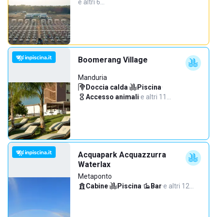
e altri 6…
Boomerang Village
Manduria
Doccia calda
·
Piscina
·
Accesso animali
·
e altri 11…
Acquapark Acquazzurra
Waterlax
Metaponto
Cabine
·
Piscina
·
Bar
·
e altri 12…