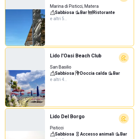
Marina di Pisticci, Matera
Sabbiosa
·
Bar
·
Ristorante
·
e altri 5…
Lido l'Oasi Beach Club
San Basilio
Sabbiosa
·
Doccia calda
·
Bar
·
e altri 4…
Lido Del Borgo
Pisticci
Sabbiosa
·
Accesso animali
·
Bar
·