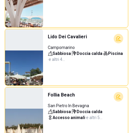
Lido Dei Cavalieri
Campomarino
Sabbiosa
·
Doccia calda
·
Piscina
·
e altri 4…
Follia Beach
San Pietro In Bevagna
Sabbiosa
·
Doccia calda
·
Accesso animali
·
e altri 5…