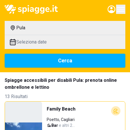
Pula
Seleziona date
Cerca
Spiagge accessibili per disabili Pula: prenota online
ombrellone e lettino
13 Risultati
Family Beach
Poetto, Cagliari
Bar
·
e altri 2…