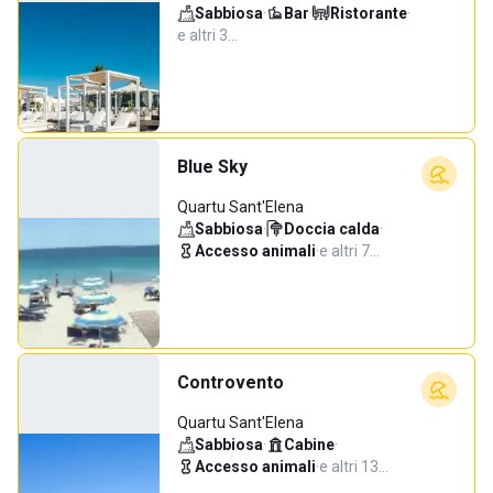
Sabbiosa
·
Bar
·
Ristorante
·
e altri 3…
Blue Sky
Quartu Sant'Elena
Sabbiosa
·
Doccia calda
·
Accesso animali
·
e altri 7…
Controvento
Quartu Sant'Elena
Sabbiosa
·
Cabine
·
Accesso animali
·
e altri 13…