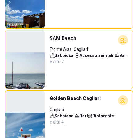
SAM Beach
Fronte Aias, Cagliari
Sabbiosa
·
Accesso animali
·
Bar
·
e altri 7…
Golden Beach Cagliari
Cagliari
Sabbiosa
·
Bar
·
Ristorante
·
e altri 4…