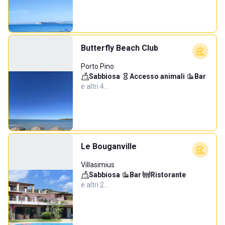
Butterfly Beach Club
Porto Pino
Sabbiosa
·
Accesso animali
·
Bar
·
e altri 4…
Le Bouganville
Villasimius
Sabbiosa
·
Bar
·
Ristorante
·
e altri 2…