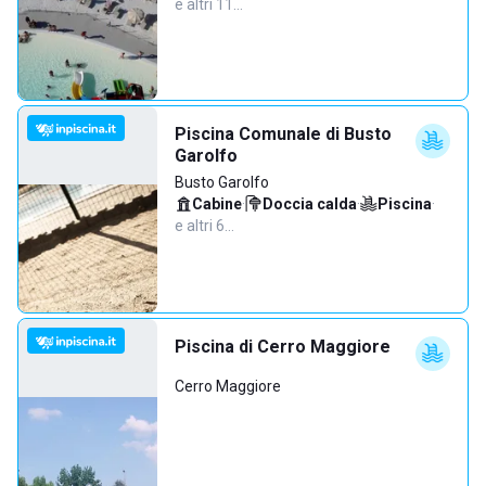
e altri 11…
Piscina Comunale di Busto
Garolfo
Busto Garolfo
Cabine
·
Doccia calda
·
Piscina
·
e altri 6…
Piscina di Cerro Maggiore
Cerro Maggiore