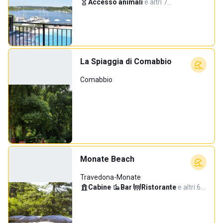
Accesso animali
·
e altri 7…
La Spiaggia di Comabbio
Comabbio
Monate Beach
Travedona-Monate
Cabine
·
Bar
·
Ristorante
·
e altri 6…