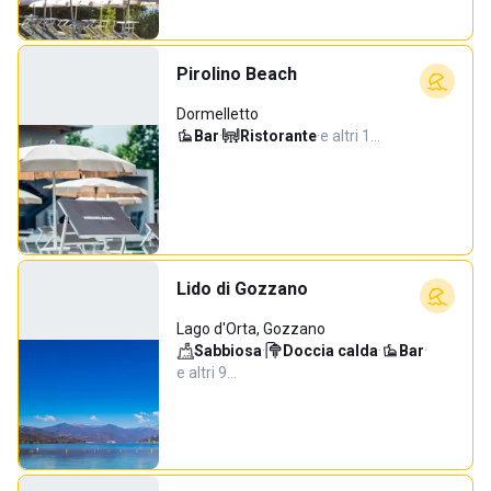
Pirolino Beach
Dormelletto
Bar
·
Ristorante
·
e altri 1…
Lido di Gozzano
Lago d'Orta, Gozzano
Sabbiosa
·
Doccia calda
·
Bar
·
e altri 9…