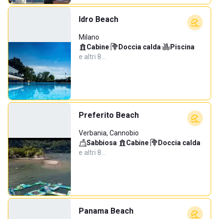
Idro Beach
Milano
Cabine
·
Doccia calda
·
Piscina
·
e altri 8…
Preferito Beach
Verbania, Cannobio
Sabbiosa
·
Cabine
·
Doccia calda
·
e altri 8…
Panama Beach