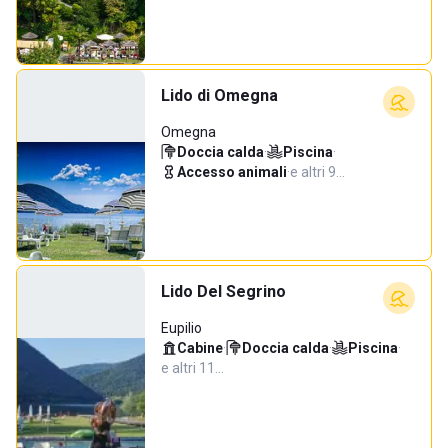
Lido di Omegna
Omegna
Doccia calda
·
Piscina
·
Accesso animali
·
e altri 9…
Lido Del Segrino
Eupilio
Cabine
·
Doccia calda
·
Piscina
·
e altri 11…