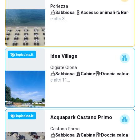
Porlezza
Sabbiosa
·
Accesso animali
·
Bar
·
e altri 3…
Idea Village
Olgiate Olona
Sabbiosa
·
Cabine
·
Doccia calda
·
e altri 11…
Acquapark Castano Primo
Castano Primo
Sabbiosa
·
Cabine
·
Doccia calda
·