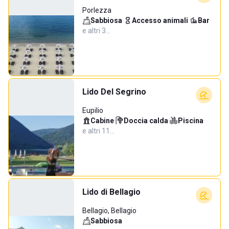
Porlezza
Sabbiosa
·
Accesso animali
·
Bar
·
e altri 3…
Lido Del Segrino
Eupilio
Cabine
·
Doccia calda
·
Piscina
·
e altri 11…
Lido di Bellagio
Bellagio, Bellagio
Sabbiosa