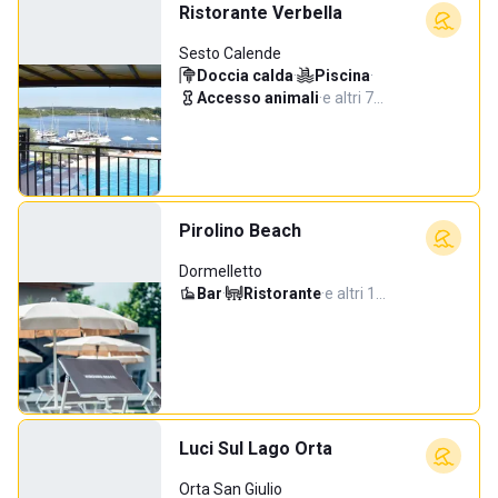
Ristorante Verbella
Sesto Calende
Doccia calda
·
Piscina
·
Accesso animali
·
e altri 7…
Pirolino Beach
Dormelletto
Bar
·
Ristorante
·
e altri 1…
Luci Sul Lago Orta
Orta San Giulio