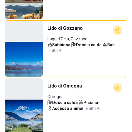
Lido di Gozzano
Lago d'Orta, Gozzano
Sabbiosa
·
Doccia calda
·
Bar
·
e altri 9…
Lido di Omegna
Omegna
Doccia calda
·
Piscina
·
Accesso animali
·
e altri 9…